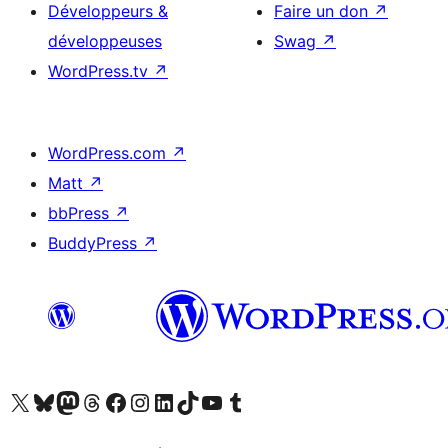
Développeurs &
Faire un don
↗
développeuses
Swag
↗
WordPress.tv
↗
WordPress.com
↗
Matt
↗
bbPress
↗
BuddyPress
↗
Visitez notre compte X (précédemment Twitter)
Visiter notre compte Bluesky
Visiter notre compte Mastodon
Visiter notre compte Threads
Consulter notre compte Facebook
Consulter notre compte Instagram
Consulter notre compte LinkedIn
Visiter notre compte TokTok
Visiter notre chaîne YouTube
Visiter notre compte Tumblr