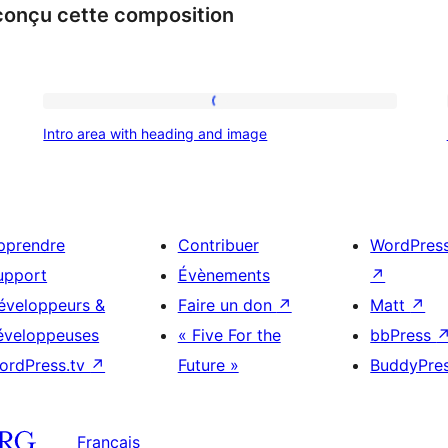
 conçu cette composition
Intro
Intro area with heading and image
area
with
heading
and
pprendre
Contribuer
WordPres
image
upport
Évènements
↗
éveloppeurs &
Faire un don
↗
Matt
↗
éveloppeuses
« Five For the
bbPress
ordPress.tv
↗
Future »
BuddyPre
Français