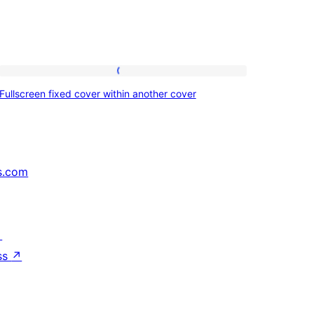
Fullscreen
Fullscreen fixed cover within another cover
fixed
cover
within
another
s.com
cover
↗
ss
↗