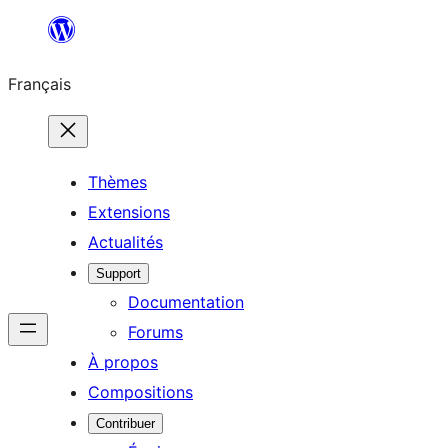
Aller
au
Français
contenu
Thèmes
Extensions
Actualités
Support
Documentation
Forums
À propos
Compositions
Contribuer