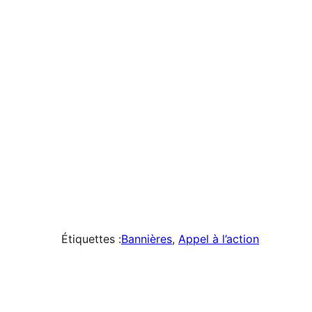
favoris
0
fois
Étiquettes :
Bannières
, 
Appel à l’action