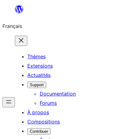
Aller
au
Français
contenu
Thèmes
Extensions
Actualités
Support
Documentation
Forums
À propos
Compositions
Contribuer