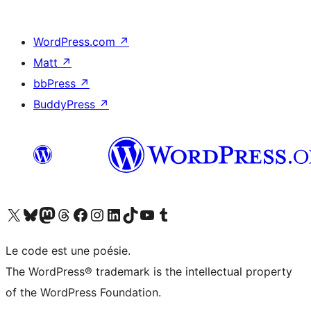
WordPress.com
↗
Matt
↗
bbPress
↗
BuddyPress
↗
Visitez notre compte X (précédemment Twitter)
Visiter notre compte Bluesky
Visiter notre compte Mastodon
Visiter notre compte Threads
Consulter notre compte Facebook
Consulter notre compte Instagram
Consulter notre compte LinkedIn
Visiter notre compte TokTok
Visiter notre chaîne YouTube
Visiter notre compte Tumblr
Le code est une poésie.
The WordPress® trademark is the intellectual property
of the WordPress Foundation.