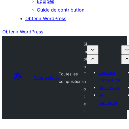
Équipes
Guide de contribution
Obtenir WordPress
Obtenir WordPress
Si
m
pl
e
Nouvelle
Toutes les
F
Compositions
composition
compositions
o
Mes favoris
o
Se
t
connecter
e
r