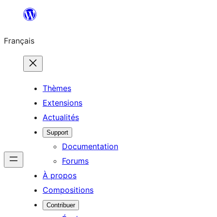
Aller
au
Français
contenu
Thèmes
Extensions
Actualités
Support
Documentation
Forums
À propos
Compositions
Contribuer