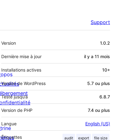
Support
Méta
Version
1.0.2
Dernière mise à jour
il y a
11 mois
Installations actives
10+
ropos
ctualités
Version de WordPress
5.7 ou plus
ébergement
Testé jusqu’à
6.8.7
onfidentialité
Version de PHP
7.4 ou plus
Langue
English (US)
trine
hèmes
Étiquettes
audit
export
file size