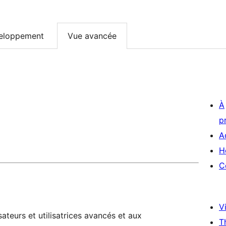
eloppement
Vue avancée
À
p
A
H
C
Vi
ateurs et utilisatrices avancés et aux
T