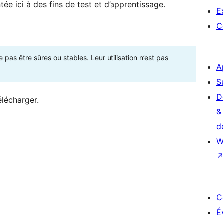
ée ici à des fins de test et d’apprentissage.
E
C
as être sûres ou stables. Leur utilisation n’est pas
A
S
D
élécharger.
&
d
W
C
É