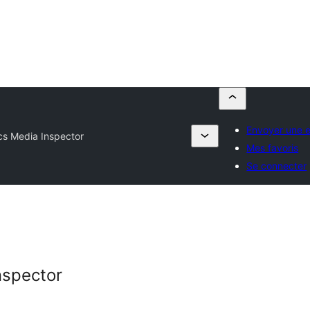
Envoyer une e
s Media Inspector
Mes favoris
Se connecter
nspector