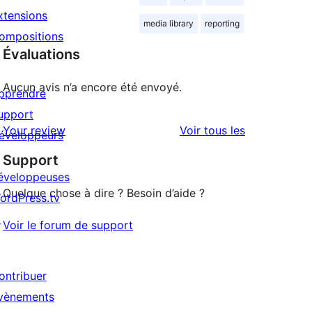
xtensions
media library
reporting
ompositions
Évaluations
Aucun avis n’a encore été envoyé.
pprendre
upport
avis
Your review
Voir tous les
éveloppeurs
Support
éveloppeuses
Quelque chose à dire ? Besoin d’aide ?
ordPress.tv
↗
Voir le forum de support
ontribuer
vènements