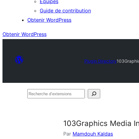
Équipes
Guide de contribution
Obtenir WordPress
Obtenir WordPress
Plugin Directory
103Graphic
Recherche
d’extensions
103Graphics Media I
Par
Mamdouh Kaldas