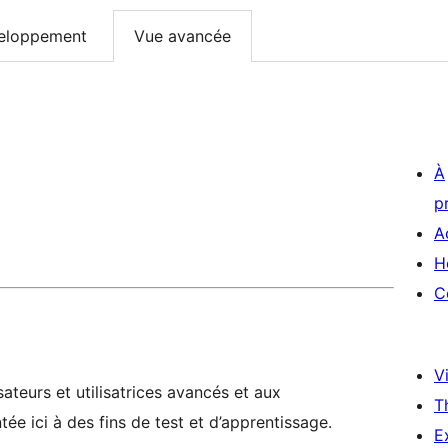
eloppement
Vue avancée
À
p
A
H
C
Vi
ateurs et utilisatrices avancés et aux
T
ée ici à des fins de test et d’apprentissage.
E