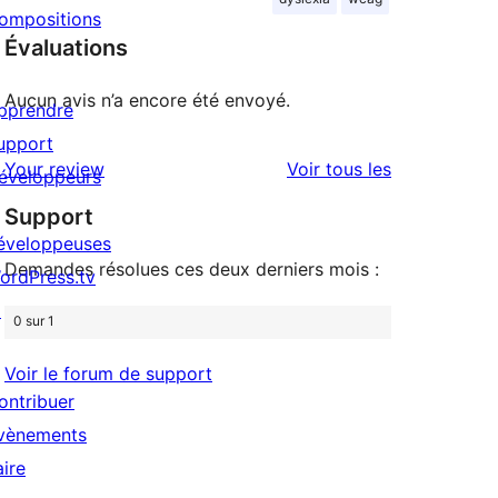
ompositions
Évaluations
Aucun avis n’a encore été envoyé.
pprendre
upport
avis
Your review
Voir tous les
éveloppeurs
Support
éveloppeuses
Demandes résolues ces deux derniers mois :
ordPress.tv
↗
0 sur 1
Voir le forum de support
ontribuer
vènements
aire