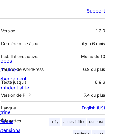
Support
Méta
Version
1.3.0
Dernière mise à jour
il y a
6 mois
Installations actives
Moins de 10
ropos
ctualités
Version de WordPress
6.9 ou plus
ébergement
Testé jusqu’à
6.9.6
onfidentialité
Version de PHP
7.4 ou plus
Langue
English (US)
trine
hèmes
Étiquettes
a11y
accessibility
contrast
xtensions
dyslexia
wcag