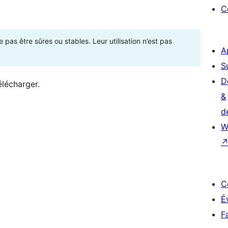
C
as être sûres ou stables. Leur utilisation n’est pas
A
S
D
élécharger.
&
d
W
C
É
F