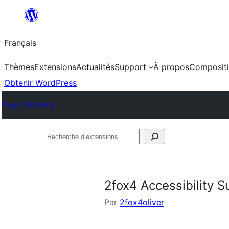
Aller
au
Français
contenu
Thèmes
Extensions
Actualités
Support
À propos
Composit
Obtenir WordPress
Plugin Directory
Recherche
d’extensions
2fox4 Accessibility S
Par
2fox4oliver