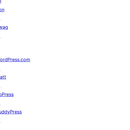
n
on
↗
wag
↗
ordPress.com
↗
att
↗
bPress
↗
uddyPress
↗