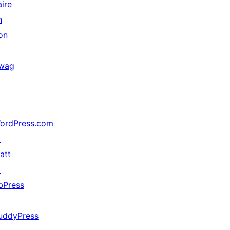
aire
n
on
↗
wag
↗
ordPress.com
↗
att
↗
bPress
↗
uddyPress