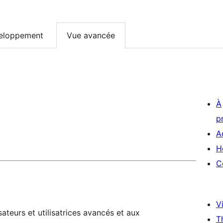
eloppement
Vue avancée
À
p
A
H
C
Vi
ateurs et utilisatrices avancés et aux
T