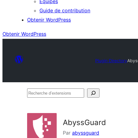
Équipes
Guide de contribution
Obtenir WordPress
Obtenir WordPress
Plugin Directory
Abys
Recherche
d’extensions
AbyssGuard
Par
abyssguard