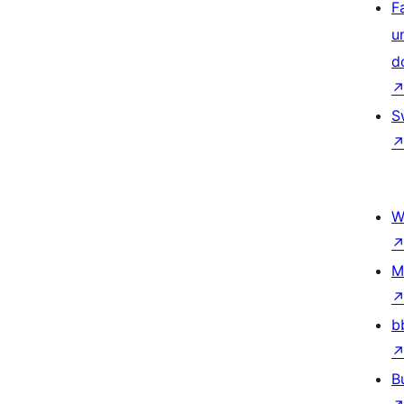
F
u
d
S
W
M
b
B