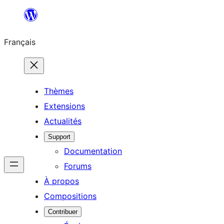
Aller
au
Français
contenu
Thèmes
Extensions
Actualités
Support
Documentation
Forums
À propos
Compositions
Contribuer