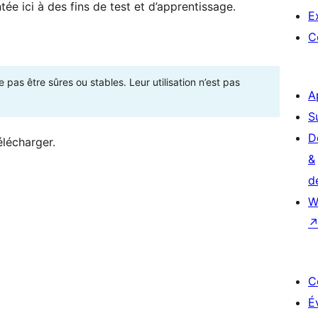
ée ici à des fins de test et d’apprentissage.
E
C
as être sûres ou stables. Leur utilisation n’est pas
A
S
D
élécharger.
&
d
W
C
É