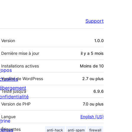
Support
Méta
Version
1.0.0
Dernière mise à jour
il y a
5 mois
Installations actives
Moins de 10
ropos
ctualités
Version de WordPress
2.7 ou plus
ébergement
Testé jusqu’à
6.9.6
onfidentialité
Version de PHP
7.0 ou plus
Langue
English (US)
trine
hèmes
Étiquettes
anti-hack
anti-spam
firewall