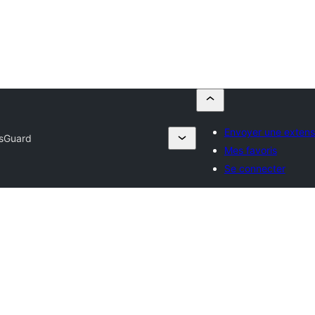
Envoyer une extens
sGuard
Mes favoris
Se connecter