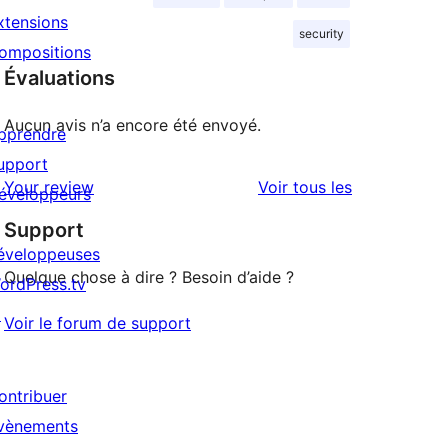
xtensions
security
ompositions
Évaluations
Aucun avis n’a encore été envoyé.
pprendre
upport
avis
Your review
Voir tous les
éveloppeurs
Support
éveloppeuses
Quelque chose à dire ? Besoin d’aide ?
ordPress.tv
↗
Voir le forum de support
ontribuer
vènements