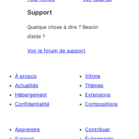
à
étoile
Support
1
étoile
Quelque chose à dire ? Besoin
d’aide ?
Voir le forum de support
À propos
Vitrine
Actualités
Thèmes
Hébergement
Extensions
Confidentialité
Compositions
Apprendre
Contribuer
Support
Évènements