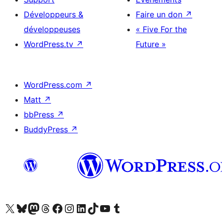
Développeurs &
Faire un don
↗
développeuses
« Five For the
WordPress.tv
↗
Future »
WordPress.com
↗
Matt
↗
bbPress
↗
BuddyPress
↗
Visitez notre compte X (précédemment Twitter)
Visiter notre compte Bluesky
Visiter notre compte Mastodon
Visiter notre compte Threads
Consulter notre compte Facebook
Consulter notre compte Instagram
Consulter notre compte LinkedIn
Visiter notre compte TokTok
Visiter notre chaîne YouTube
Visiter notre compte Tumblr