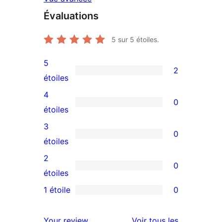
Évaluations
5
sur 5 étoiles.
5
2
2
étoiles
avis
4
0
à
0
étoiles
5
avis
3
0
étoiles
à
0
étoiles
4
avis
2
0
étoile
à
0
étoiles
3
avis
1 étoile
0
0
étoile
à
avis
2
avis
Your review
Voir tous les