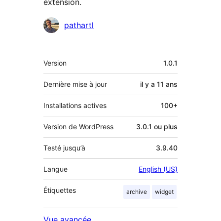
extension.
Contributeurs
pathartl
Méta
Version
1.0.1
Dernière mise à jour
il y a
11 ans
Installations actives
100+
Version de WordPress
3.0.1 ou plus
Testé jusqu’à
3.9.40
Langue
English (US)
Étiquettes
archive
widget
Vue avancée