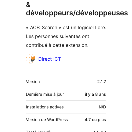
&
développeurs/développeuses
« ACF: Search » est un logiciel libre.
Les personnes suivantes ont
contribué à cette extension.
Contributeurs
Direct ICT
Méta
Version
2.1.7
Dernière mise à jour
il y a
8 ans
Installations actives
N/D
Version de WordPress
4.7 ou plus