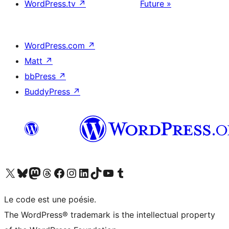
WordPress.tv
↗
Future »
WordPress.com
↗
Matt
↗
bbPress
↗
BuddyPress
↗
Visitez notre compte X (précédemment Twitter)
Visiter notre compte Bluesky
Visiter notre compte Mastodon
Visiter notre compte Threads
Consulter notre compte Facebook
Consulter notre compte Instagram
Consulter notre compte LinkedIn
Visiter notre compte TokTok
Visiter notre chaîne YouTube
Visiter notre compte Tumblr
Le code est une poésie.
The WordPress® trademark is the intellectual property