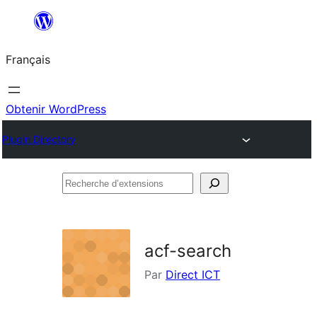
Aller
au
Français
contenu
Obtenir WordPress
Plugin Directory
Recherche
d’extensions
acf-search
Par
Direct ICT