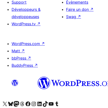
Support
Évènements
Développeurs &
Faire un don
↗
développeuses
Swag
↗
WordPress.tv
↗
WordPress.com
↗
Matt
↗
bbPress
↗
BuddyPress
↗
Visitez notre compte X (précédemment Twitter)
Visiter notre compte Bluesky
Visiter notre compte Mastodon
Visiter notre compte Threads
Consulter notre compte Facebook
Consulter notre compte Instagram
Consulter notre compte LinkedIn
Visiter notre compte TokTok
Visiter notre chaîne YouTube
Visiter notre compte Tumblr