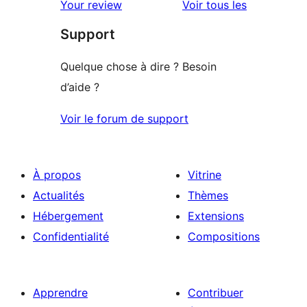
avis
Your review
Voir tous les
à
étoile
Support
1
étoile
Quelque chose à dire ? Besoin
d’aide ?
Voir le forum de support
À propos
Vitrine
Actualités
Thèmes
Hébergement
Extensions
Confidentialité
Compositions
Apprendre
Contribuer