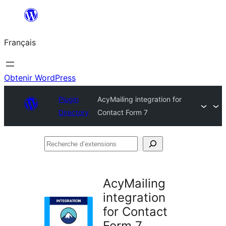
Aller
au
Français
contenu
Obtenir WordPress
Plugin
AcyMailing integration for
Directory
Contact Form 7
Recherche
d’extensions
AcyMailing
integration
for Contact
Form 7