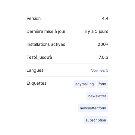
Méta
Version
4.4
Dernière mise à jour
il y a
5 jours
Installations actives
200+
Testé jusqu’à
7.0.3
Langues
Voir les 3
Étiquettes
acymailing
form
newsletter
newsletter form
subscription