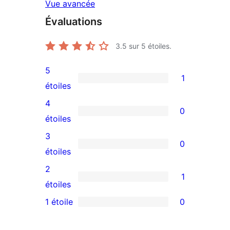
Vue avancée
Évaluations
3.5
sur 5 étoiles.
5
1
1
étoiles
avis
4
0
à
0
étoiles
5
avis
3
0
étoile
à
0
étoiles
4
avis
2
1
étoile
à
1
étoiles
3
avis
1 étoile
0
0
étoile
à
avis
2