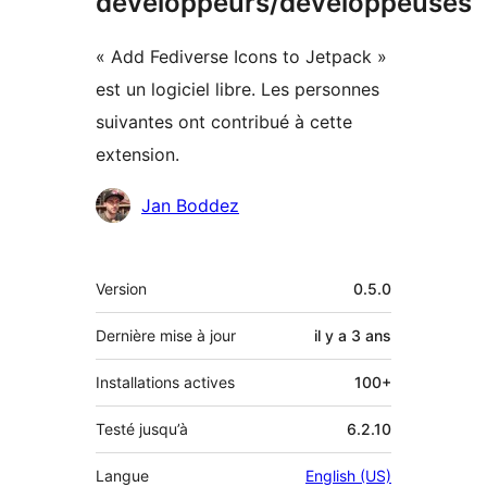
développeurs/développeuses
« Add Fediverse Icons to Jetpack »
est un logiciel libre. Les personnes
suivantes ont contribué à cette
extension.
Contributeurs
Jan Boddez
Méta
Version
0.5.0
Dernière mise à jour
il y a
3 ans
Installations actives
100+
Testé jusqu’à
6.2.10
Langue
English (US)