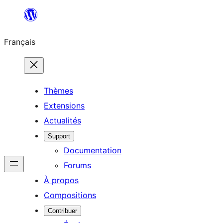
Aller
au
Français
contenu
Thèmes
Extensions
Actualités
Support
Documentation
Forums
À propos
Compositions
Contribuer