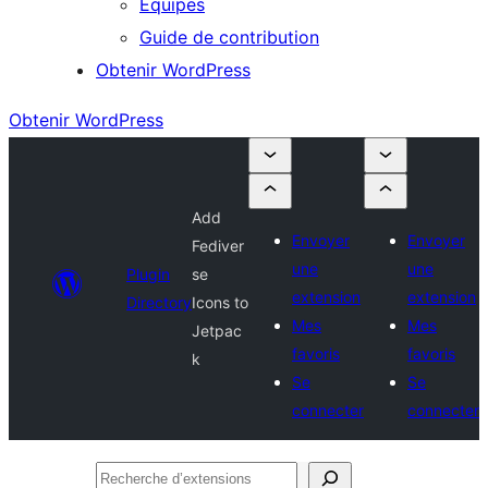
Équipes
Guide de contribution
Obtenir WordPress
Obtenir WordPress
Add
Envoyer
Envoyer
Fediver
une
une
Plugin
se
extension
extension
Directory
Icons to
Mes
Mes
Jetpac
favoris
favoris
k
Se
Se
connecter
connecter
Recherche