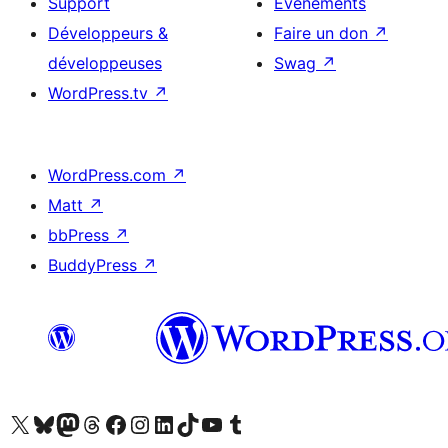
Support
Évènements
Développeurs &
Faire un don
↗
développeuses
Swag
↗
WordPress.tv
↗
WordPress.com
↗
Matt
↗
bbPress
↗
BuddyPress
↗
Visitez notre compte X (précédemment Twitter)
Visiter notre compte Bluesky
Visiter notre compte Mastodon
Visiter notre compte Threads
Consulter notre compte Facebook
Consulter notre compte Instagram
Consulter notre compte LinkedIn
Visiter notre compte TokTok
Visiter notre chaîne YouTube
Visiter notre compte Tumblr