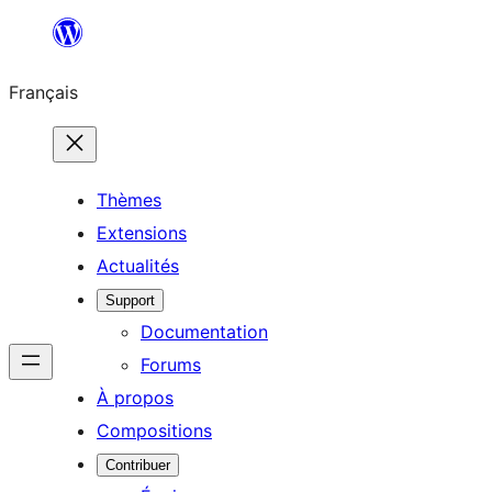
Aller
au
Français
contenu
Thèmes
Extensions
Actualités
Support
Documentation
Forums
À propos
Compositions
Contribuer