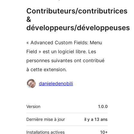
Contributeurs/contributrices
&
développeurs/développeuses
« Advanced Custom Fields: Menu
Field » est un logiciel libre. Les
personnes suivantes ont contribué
à cette extension.
Contributeurs
danieledenobili
Méta
Version
1.0.0
Dernière mise à jour
il y a
13 ans
Installations actives
10+