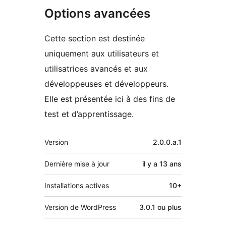
Options avancées
Cette section est destinée
uniquement aux utilisateurs et
utilisatrices avancés et aux
développeuses et développeurs.
Elle est présentée ici à des fins de
test et d’apprentissage.
Méta
Version
2.0.0.a.1
Dernière mise à jour
il y a
13 ans
Installations actives
10+
Version de WordPress
3.0.1 ou plus