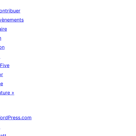
ontribuer
vènements
aire
n
on
↗
 Five
or
he
uture »
ordPress.com
↗
att