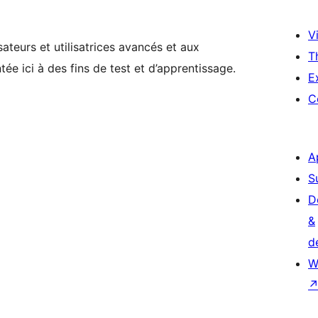
Vi
ateurs et utilisatrices avancés et aux
T
ée ici à des fins de test et d’apprentissage.
E
C
A
S
D
&
d
W