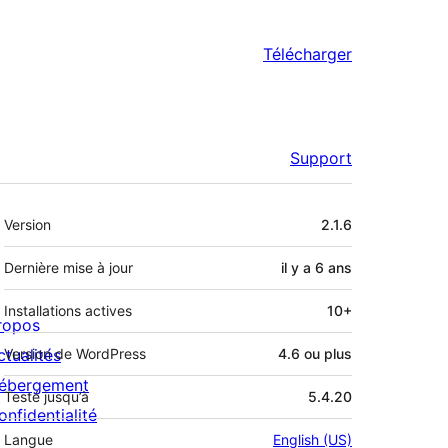
Télécharger
Support
Méta
Version
2.1.6
Dernière mise à jour
il y a
6 ans
Installations actives
10+
ropos
ctualités
Version de WordPress
4.6 ou plus
ébergement
Testé jusqu’à
5.4.20
onfidentialité
Langue
English (US)