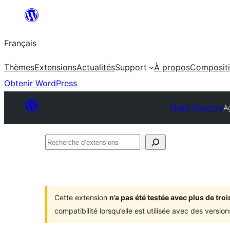
Aller
au
Français
contenu
Thèmes
Extensions
Actualités
Support
À propos
Composit
Obtenir WordPress
Plugin Directory
A
Recherche
d’extensions
Cette extension
n’a pas été testée avec plus de tr
compatibilité lorsqu’elle est utilisée avec des versi