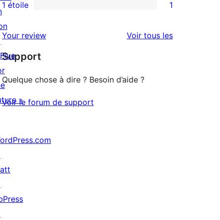
3
avis
1 étoile
1
n
1
étoile
à
on
avis
2
avis
Your review
Voir tous les
↗
à
étoile
 Five
Support
1
or
étoile
Quelque chose à dire ? Besoin d’aide ?
he
uture »
Voir le forum de support
ordPress.com
↗
att
↗
bPress
↗