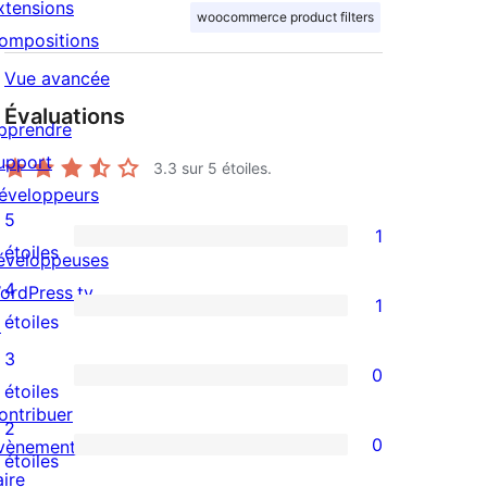
xtensions
woocommerce product filters
ompositions
Vue avancée
Évaluations
pprendre
upport
3.3
sur 5 étoiles.
éveloppeurs
5
1
1
étoiles
éveloppeuses
avis
4
ordPress.tv
1
à
1
étoiles
↗
5
avis
3
0
étoile
à
0
étoiles
ontribuer
4
avis
2
0
vènements
étoile
à
0
étoiles
aire