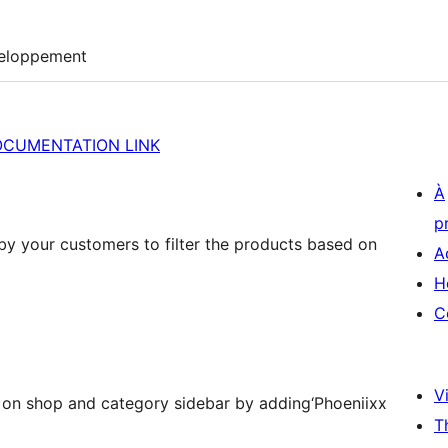
eloppement
OCUMENTATION LINK
À
p
y your customers to filter the products based on
A
H
C
Vi
d on shop and category sidebar by adding‘Phoeniixx
T