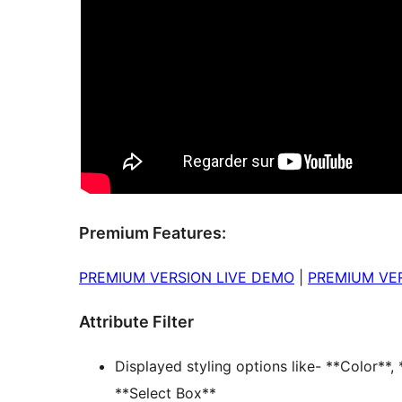
Premium Features:
PREMIUM VERSION LIVE DEMO
|
PREMIUM VER
Attribute Filter
Displayed styling options like- **Color**,
**Select Box**