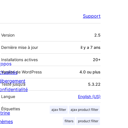
Support
Méta
Version
2.5
Dernière mise à jour
il y a
7 ans
Installations actives
20+
ropos
ctualités
Version de WordPress
4.0 ou plus
ébergement
Testé jusqu’à
5.3.22
onfidentialité
Langue
English (US)
Étiquettes
ajax filter
ajax product filter
trine
hèmes
filters
product filter