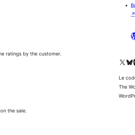
B
he ratings by the customer.
Visitez notre compte X (pré
Visiter n
V
Le cod
The Wo
WordPr
on the sale.