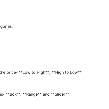
gories.
 the price- **Low to High**; **High to Low**
ons- **Box**, **Range** and **Slider**.