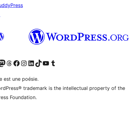
uddyPress
↗
cédemment Twitter)
otre compte Bluesky
isiter notre compte Mastodon
Visiter notre compte Threads
Consulter notre compte Facebook
Consulter notre compte Instagram
Consulter notre compte LinkedIn
Visiter notre compte TokTok
Visiter notre chaîne YouTube
Visiter notre compte Tumblr
e est une poésie.
rdPress® trademark is the intellectual property of the
ess Foundation.