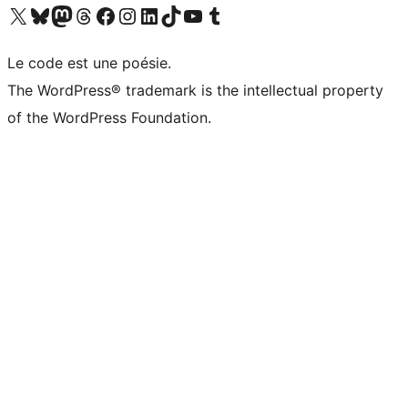
Visitez notre compte X (précédemment Twitter)
Visiter notre compte Bluesky
Visiter notre compte Mastodon
Visiter notre compte Threads
Consulter notre compte Facebook
Consulter notre compte Instagram
Consulter notre compte LinkedIn
Visiter notre compte TokTok
Visiter notre chaîne YouTube
Visiter notre compte Tumblr
Le code est une poésie.
The WordPress® trademark is the intellectual property
of the WordPress Foundation.