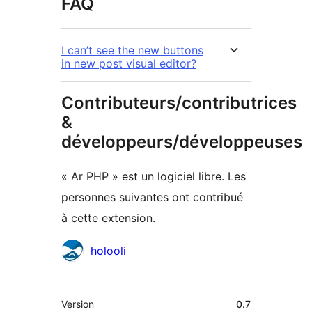
FAQ
I can’t see the new buttons
in new post visual editor?
Contributeurs/contributrices
&
développeurs/développeuses
« Ar PHP » est un logiciel libre. Les
personnes suivantes ont contribué
à cette extension.
Contributeurs
holooli
Méta
Version
0.7