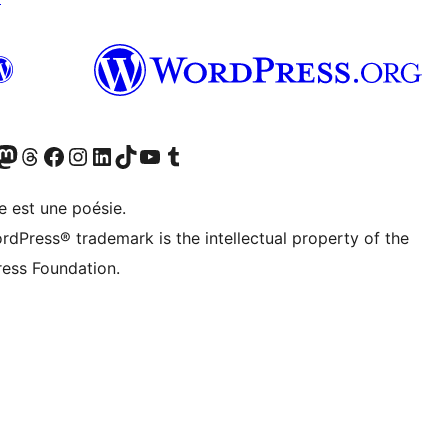
cédemment Twitter)
otre compte Bluesky
isiter notre compte Mastodon
Visiter notre compte Threads
Consulter notre compte Facebook
Consulter notre compte Instagram
Consulter notre compte LinkedIn
Visiter notre compte TokTok
Visiter notre chaîne YouTube
Visiter notre compte Tumblr
e est une poésie.
rdPress® trademark is the intellectual property of the
ess Foundation.