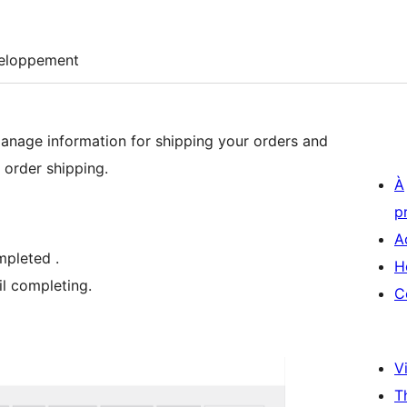
eloppement
manage information for shipping your orders and
 order shipping.
À
p
A
mpleted .
H
l completing.
C
Vi
T