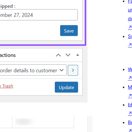
F
u
d
S
W
M
b
B