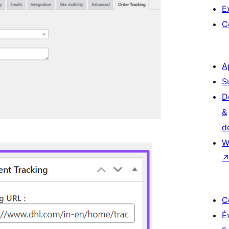
E
C
A
S
D
&
d
W
C
É