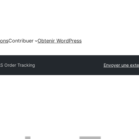
ions
Contribuer
Obtenir WordPress
S Order Tracking
Envoyer une exte