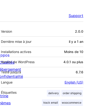
Support
Méta
Version
2.0.0
Dernière mise à jour
il y a
1 an
Installations actives
Moins de 10
ropos
ctualités
Version de WordPress
4.0.1 ou plus
ébergement
Testé jusqu’à
6.7.6
onfidentialité
Langue
English (US)
Étiquettes
delivery
order shipping
trine
hèmes
track email
woocommerce