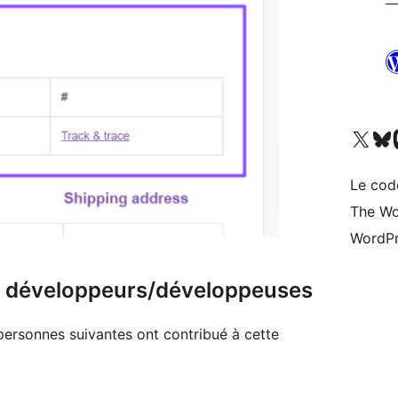
Visitez notre compte X (pré
Visiter n
V
Le cod
The Wo
WordPr
 & développeurs/développeuses
 personnes suivantes ont contribué à cette