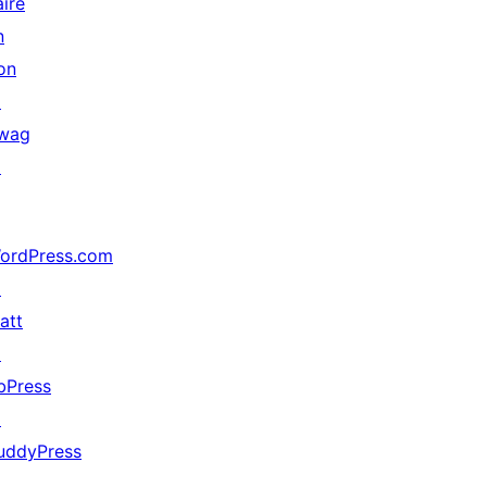
aire
n
on
↗
wag
↗
ordPress.com
↗
att
↗
bPress
↗
uddyPress
↗