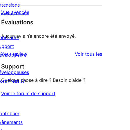
xtensions
Vue avancée
ompositions
Évaluations
Aucun avis n’a encore été envoyé.
pprendre
upport
avis
Your review
Voir tous les
éveloppeurs
Support
éveloppeuses
Quelque chose à dire ? Besoin d’aide ?
ordPress.tv
↗
Voir le forum de support
ontribuer
vènements