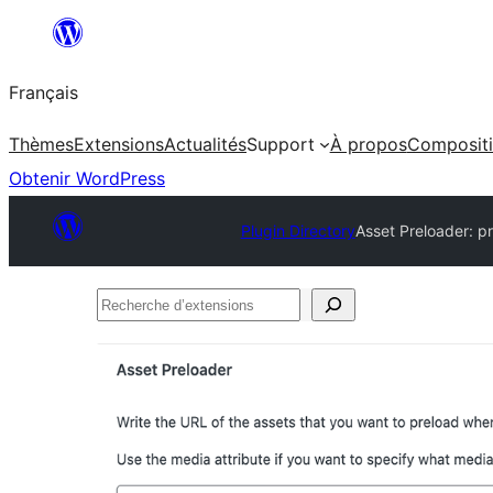
Aller
au
Français
contenu
Thèmes
Extensions
Actualités
Support
À propos
Composit
Obtenir WordPress
Plugin Directory
Asset Preloader: p
Recherche
d’extensions