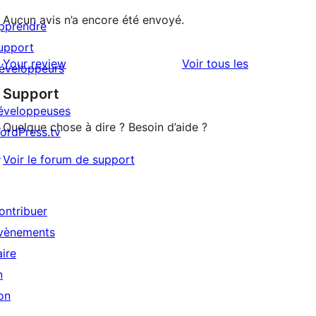
Aucun avis n’a encore été envoyé.
pprendre
upport
avis
Your review
Voir tous les
éveloppeurs
Support
éveloppeuses
Quelque chose à dire ? Besoin d’aide ?
ordPress.tv
↗
Voir le forum de support
ontribuer
vènements
aire
n
on