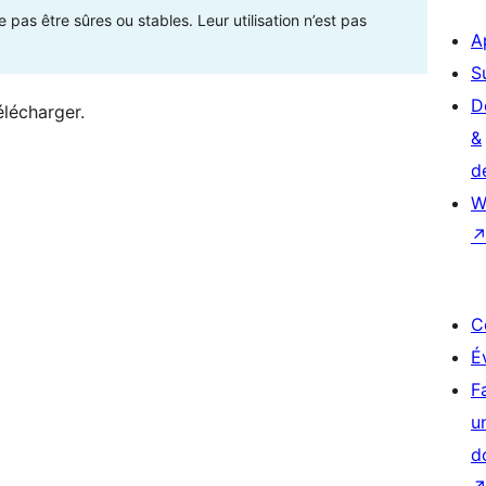
as être sûres ou stables. Leur utilisation n’est pas
A
S
D
élécharger.
&
d
W
C
É
F
u
d