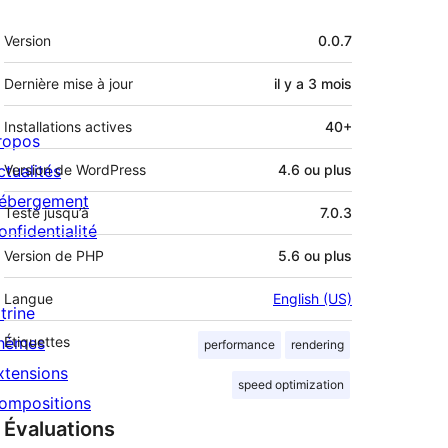
Méta
Version
0.0.7
Dernière mise à jour
il y a
3 mois
Installations actives
40+
ropos
ctualités
Version de WordPress
4.6 ou plus
ébergement
Testé jusqu’à
7.0.3
onfidentialité
Version de PHP
5.6 ou plus
Langue
English (US)
trine
hèmes
Étiquettes
performance
rendering
xtensions
speed optimization
ompositions
Évaluations