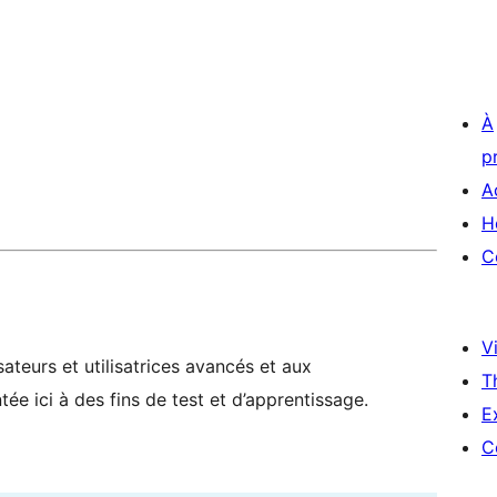
À
p
A
H
C
Vi
ateurs et utilisatrices avancés et aux
T
ée ici à des fins de test et d’apprentissage.
E
C