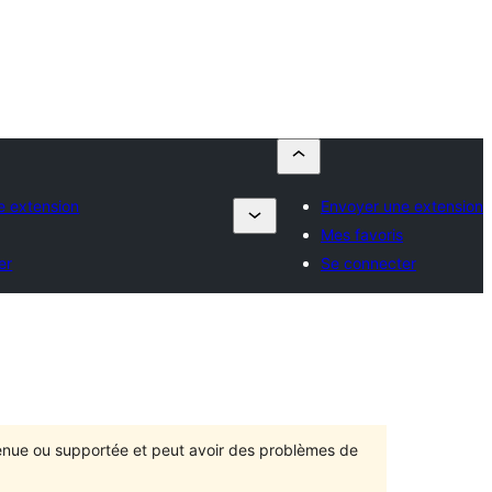
e extension
Envoyer une extension
Mes favoris
er
Se connecter
ntenue ou supportée et peut avoir des problèmes de