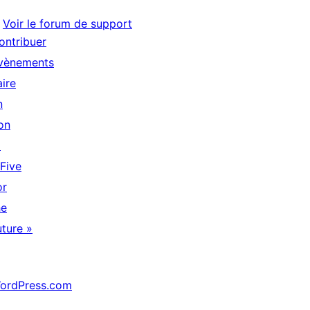
Voir le forum de support
ontribuer
vènements
aire
n
on
↗
 Five
or
he
uture »
ordPress.com
↗