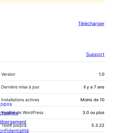
Télécharger
Support
Méta
Version
1.0
Dernière mise à jour
il y a
7 ans
Installations actives
Moins de 10
ropos
ctualités
Version de WordPress
3.0 ou plus
ébergement
Testé jusqu’à
5.3.22
onfidentialité