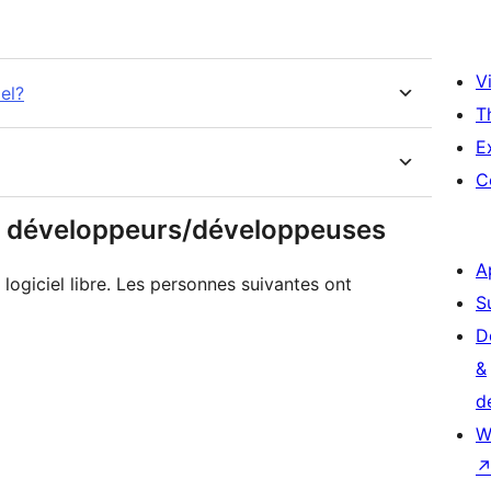
Vi
el?
T
E
C
 & développeurs/développeuses
A
logiciel libre. Les personnes suivantes ont
S
D
&
d
W