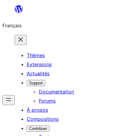
Aller
au
Français
contenu
Thèmes
Extensions
Actualités
Support
Documentation
Forums
À propos
Compositions
Contribuer