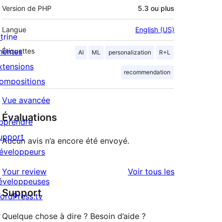
Version de PHP
5.3 ou plus
Langue
English (US)
trine
hèmes
Étiquettes
AI
ML
personalization
R+L
xtensions
recommendation
ompositions
Vue avancée
Évaluations
pprendre
upport
Aucun avis n’a encore été envoyé.
éveloppeurs
avis
Your review
Voir tous les
éveloppeuses
Support
ordPress.tv
↗
Quelque chose à dire ? Besoin d’aide ?