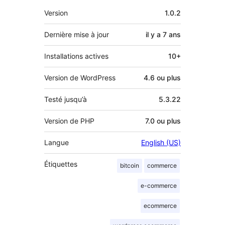
Méta
Version
1.0.2
Dernière mise à jour
il y a
7 ans
Installations actives
10+
Version de WordPress
4.6 ou plus
Testé jusqu’à
5.3.22
Version de PHP
7.0 ou plus
Langue
English (US)
Étiquettes
bitcoin
commerce
e-commerce
ecommerce