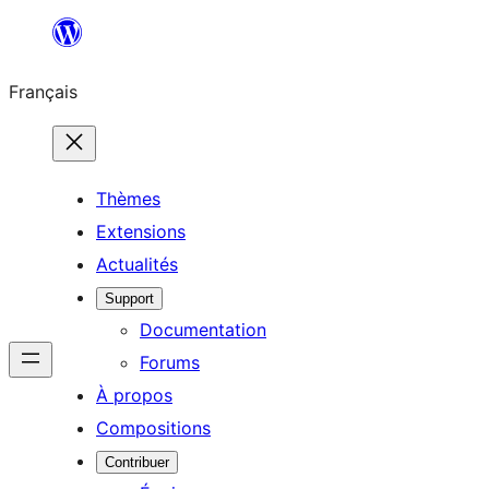
Aller
au
Français
contenu
Thèmes
Extensions
Actualités
Support
Documentation
Forums
À propos
Compositions
Contribuer