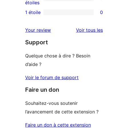
à
0
étoiles
3
avis
1 étoile
0
0
étoile
à
avis
2
avis
Your review
Voir tous les
à
étoile
Support
1
étoile
Quelque chose à dire ? Besoin
d’aide ?
Voir le forum de support
Faire un don
Souhaitez-vous soutenir
l’avancement de cette extension ?
Faire un don à cette extension