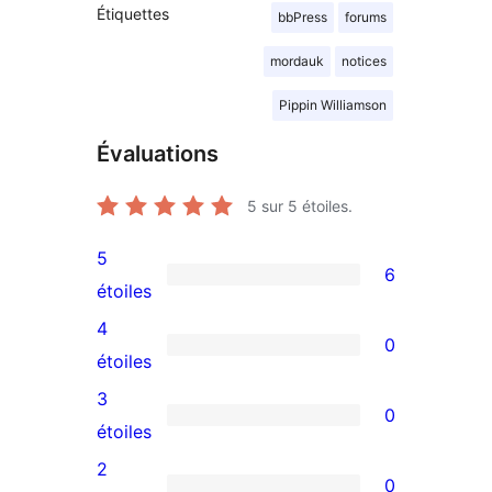
Étiquettes
bbPress
forums
mordauk
notices
Pippin Williamson
Évaluations
5
sur 5 étoiles.
5
6
6
étoiles
avis
4
0
à
0
étoiles
5
avis
3
0
étoiles
à
0
étoiles
4
avis
2
0
étoile