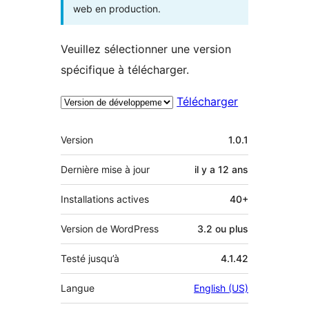
web en production.
Veuillez sélectionner une version
spécifique à télécharger.
Télécharger
Méta
Version
1.0.1
Dernière mise à jour
il y a
12 ans
Installations actives
40+
Version de WordPress
3.2 ou plus
Testé jusqu’à
4.1.42
Langue
English (US)