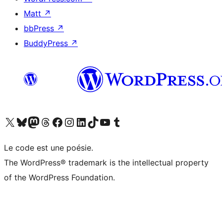
Matt
↗
bbPress
↗
BuddyPress
↗
Visitez notre compte X (précédemment Twitter)
Visiter notre compte Bluesky
Visiter notre compte Mastodon
Visiter notre compte Threads
Consulter notre compte Facebook
Consulter notre compte Instagram
Consulter notre compte LinkedIn
Visiter notre compte TokTok
Visiter notre chaîne YouTube
Visiter notre compte Tumblr
Le code est une poésie.
The WordPress® trademark is the intellectual property
of the WordPress Foundation.