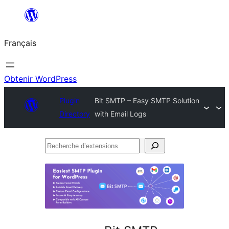
Aller
au
Français
contenu
Obtenir WordPress
Plugin
Bit SMTP – Easy SMTP Solution
Directory
with Email Logs
Recherche
d’extensions