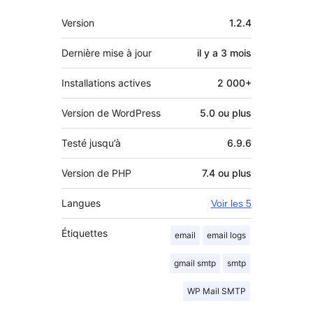
Méta
Version
1.2.4
Dernière mise à jour
il y a
3 mois
Installations actives
2 000+
Version de WordPress
5.0 ou plus
Testé jusqu’à
6.9.6
Version de PHP
7.4 ou plus
Langues
Voir les 5
Étiquettes
email
email logs
gmail smtp
smtp
WP Mail SMTP