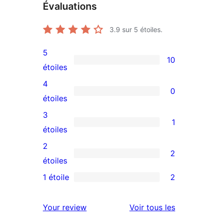
Évaluations
3.9
sur 5 étoiles.
5
10
10
étoiles
avis
4
0
à
0
étoiles
5
avis
3
1
étoiles
à
1
étoiles
4
avis
2
2
étoile
à
2
étoiles
3
avis
1 étoile
2
2
étoile
à
avis
2
avis
Your review
Voir tous les
à