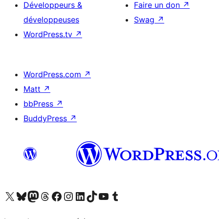
Développeurs &
Faire un don
↗
développeuses
Swag
↗
WordPress.tv
↗
WordPress.com
↗
Matt
↗
bbPress
↗
BuddyPress
↗
Visitez notre compte X (précédemment Twitter)
Visiter notre compte Bluesky
Visiter notre compte Mastodon
Visiter notre compte Threads
Consulter notre compte Facebook
Consulter notre compte Instagram
Consulter notre compte LinkedIn
Visiter notre compte TokTok
Visiter notre chaîne YouTube
Visiter notre compte Tumblr