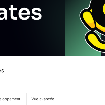
es
eloppement
Vue avancée