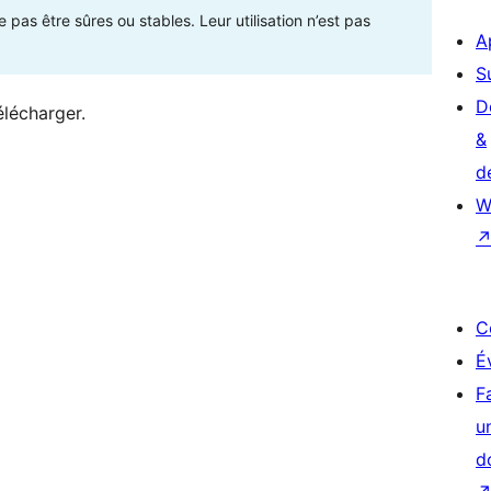
as être sûres ou stables. Leur utilisation n’est pas
A
S
D
élécharger.
&
d
W
C
É
F
u
d