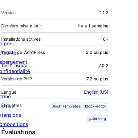
Méta
Version
1.1.2
Dernière mise à jour
il y a
1 semaine
Installations actives
10+
ropos
ctualités
Version de WordPress
5.0 ou plus
ébergement
Testé jusqu’à
7.0.2
onfidentialité
Version de PHP
7.2 ou plus
Langue
English (US)
trine
hèmes
Étiquettes
Block Templates
block-editor
xtensions
gutenberg
ompositions
Évaluations