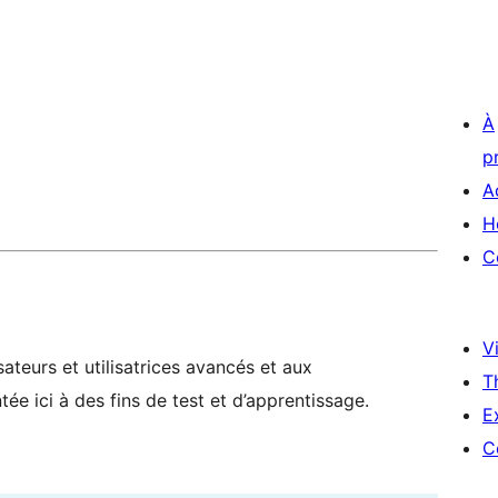
À
p
A
H
C
Vi
ateurs et utilisatrices avancés et aux
T
ée ici à des fins de test et d’apprentissage.
E
C