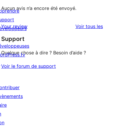
Aucun avis n’a encore été envoyé.
pprendre
upport
avis
Your review
Voir tous les
éveloppeurs
Support
éveloppeuses
Quelque chose à dire ? Besoin d’aide ?
ordPress.tv
↗
Voir le forum de support
ontribuer
vènements
aire
n
on