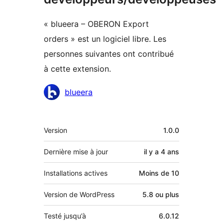
« blueera – OBERON Export
orders » est un logiciel libre. Les
personnes suivantes ont contribué
à cette extension.
Contributeurs
blueera
Méta
Version
1.0.0
Dernière mise à jour
il y a
4 ans
Installations actives
Moins de 10
Version de WordPress
5.8 ou plus
Testé jusqu’à
6.0.12