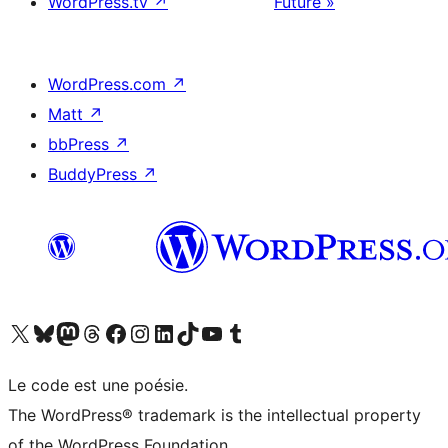
WordPress.tv
↗
Future »
WordPress.com
↗
Matt
↗
bbPress
↗
BuddyPress
↗
Visitez notre compte X (précédemment Twitter)
Visiter notre compte Bluesky
Visiter notre compte Mastodon
Visiter notre compte Threads
Consulter notre compte Facebook
Consulter notre compte Instagram
Consulter notre compte LinkedIn
Visiter notre compte TokTok
Visiter notre chaîne YouTube
Visiter notre compte Tumblr
Le code est une poésie.
The WordPress® trademark is the intellectual property
of the WordPress Foundation.