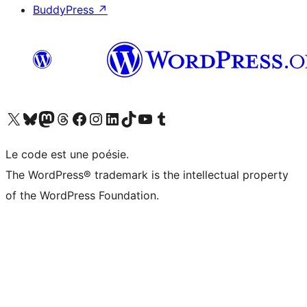
BuddyPress
↗
Visitez notre compte X (précédemment Twitter)
Visiter notre compte Bluesky
Visiter notre compte Mastodon
Visiter notre compte Threads
Consulter notre compte Facebook
Consulter notre compte Instagram
Consulter notre compte LinkedIn
Visiter notre compte TokTok
Visiter notre chaîne YouTube
Visiter notre compte Tumblr
Le code est une poésie.
The WordPress® trademark is the intellectual property
of the WordPress Foundation.