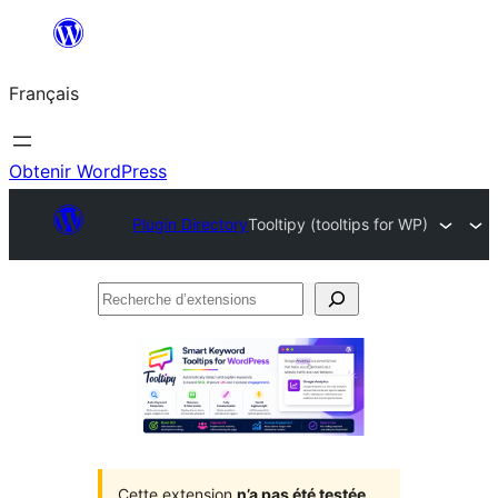
Aller
au
Français
contenu
Obtenir WordPress
Plugin Directory
Tooltipy (tooltips for WP)
Recherche
d’extensions
Cette extension
n’a pas été testée