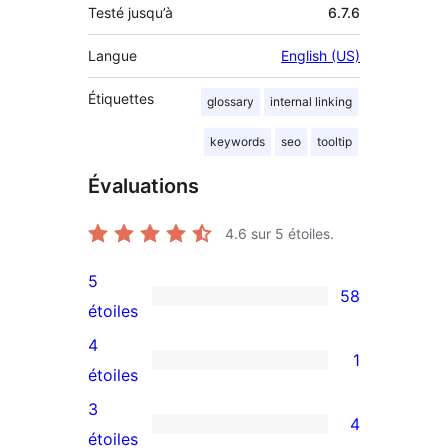
Testé jusqu’à
6.7.6
Langue
English (US)
Étiquettes
glossary
internal linking
keywords
seo
tooltip
Évaluations
4.6
sur 5 étoiles.
5
58
58
étoiles
avis
4
1
à
1
étoiles
5
avis
3
4
étoiles
à
4
étoiles