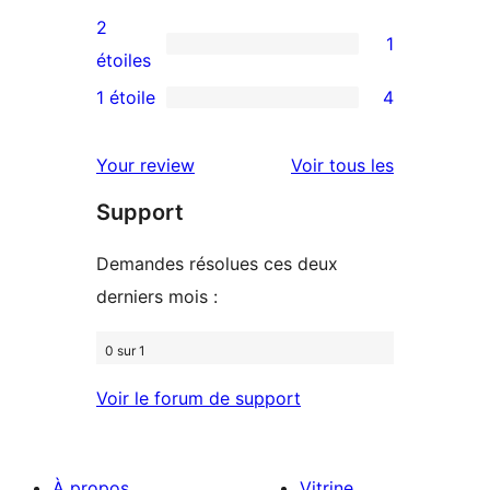
4
avis
2
1
étoile
à
1
étoiles
3
avis
1 étoile
4
4
étoiles
à
avis
2
avis
Your review
Voir tous les
à
étoile
Support
1
étoiles
Demandes résolues ces deux
derniers mois :
0 sur 1
Voir le forum de support
À propos
Vitrine