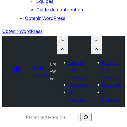
Équipes
Guide de contribution
Obtenir WordPress
Obtenir WordPress
Envoyer
Envoyer
Bre
Plugin
une
une
vW
Directory
extension
extension
oo
Mes favoris
Mes favoris
Se
Se
connecter
connecter
Recherche
d’extensions