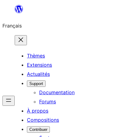
Aller
au
Français
contenu
Thèmes
Extensions
Actualités
Support
Documentation
Forums
À propos
Compositions
Contribuer