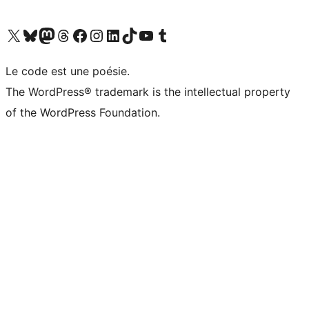
Visitez notre compte X (précédemment Twitter)
Visiter notre compte Bluesky
Visiter notre compte Mastodon
Visiter notre compte Threads
Consulter notre compte Facebook
Consulter notre compte Instagram
Consulter notre compte LinkedIn
Visiter notre compte TokTok
Visiter notre chaîne YouTube
Visiter notre compte Tumblr
Le code est une poésie.
The WordPress® trademark is the intellectual property
of the WordPress Foundation.