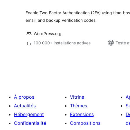
tout
Enable Two-Factor Authentication (2FA) using time-b
email, and backup verification codes.
WordPress.org
100 000+ installations actives
Testé a
Pagination
des
publications
À propos
Vitrine
A
Actualités
Thèmes
S
Hébergement
Extensions
D
Confidentialité
Compositions
d