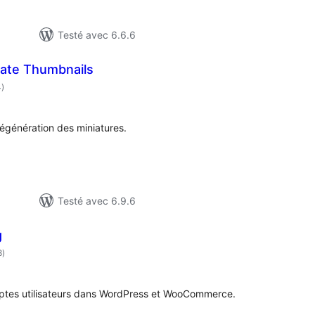
Testé avec 6.6.6
ate Thumbnails
notes
4
)
en
tout
égénération des miniatures.
Testé avec 6.9.6
g
notes
8
)
en
tout
ptes utilisateurs dans WordPress et WooCommerce.