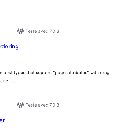
Testé avec 7.0.3
rdering
notes
1
)
en
tout
 post types that support "page-attributes" with drag
ge list.
Testé avec 7.0.3
er
otes
n
out