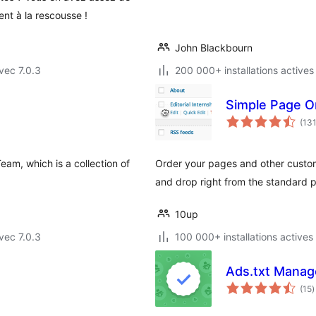
nt à la rescousse !
John Blackbourn
vec 7.0.3
200 000+ installations actives
Simple Page O
(13
am, which is a collection of
Order your pages and other custom
and drop right from the standard pa
10up
vec 7.0.3
100 000+ installations actives
Ads.txt Manag
n
(15
)
e
t