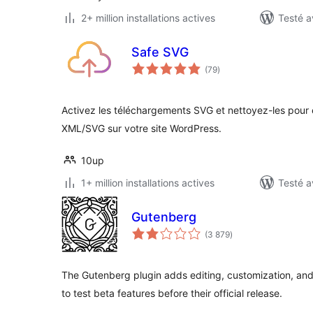
2+ million installations actives
Testé a
Safe SVG
notes
(79
)
en
tout
Activez les téléchargements SVG et nettoyez-les pour 
XML/SVG sur votre site WordPress.
10up
1+ million installations actives
Testé a
Gutenberg
notes
(3 879
)
en
tout
The Gutenberg plugin adds editing, customization, and 
to test beta features before their official release.