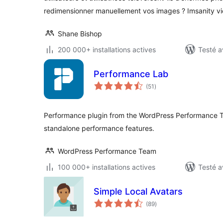
redimensionner manuellement vos images ? Imsanity vie
Shane Bishop
200 000+ installations actives
Testé a
Performance Lab
notes
(51
)
en
tout
Performance plugin from the WordPress Performance Te
standalone performance features.
WordPress Performance Team
100 000+ installations actives
Testé a
Simple Local Avatars
notes
(89
)
en
tout