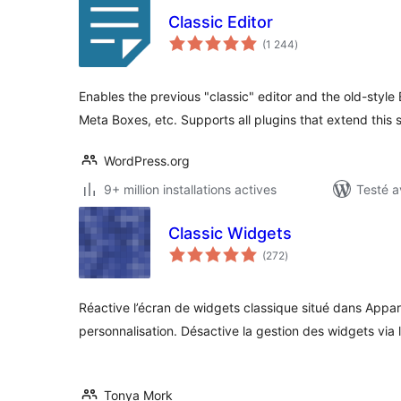
Classic Editor
notes
(1 244
)
en
tout
Enables the previous "classic" editor and the old-style
Meta Boxes, etc. Supports all plugins that extend this 
WordPress.org
9+ million installations actives
Testé a
Classic Widgets
notes
(272
)
en
tout
Réactive l’écran de widgets classique situé dans Appare
personnalisation. Désactive la gestion des widgets via l
Tonya Mork