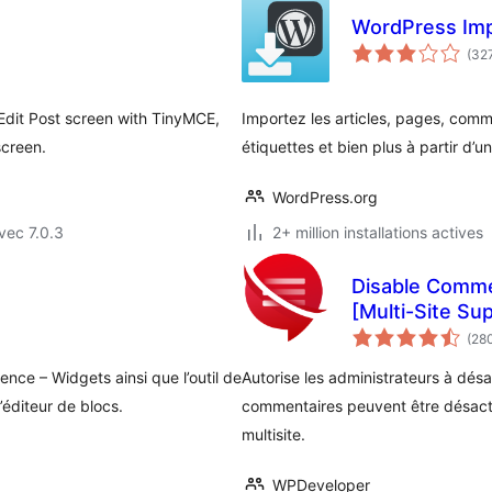
WordPress Imp
(32
 Edit Post screen with TinyMCE,
Importez les articles, pages, comm
screen.
étiquettes et bien plus à partir d’u
WordPress.org
vec 7.0.3
2+ million installations actives
Disable Comm
[Multi-Site Su
(28
nce – Widgets ainsi que l’outil de
Autorise les administrateurs à désa
’éditeur de blocs.
commentaires peuvent être désacti
multisite.
WPDeveloper