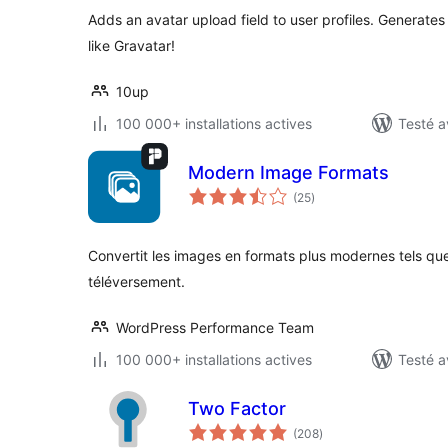
Adds an avatar upload field to user profiles. Generate
like Gravatar!
10up
100 000+ installations actives
Testé a
Modern Image Formats
notes
(25
)
en
tout
Convertit les images en formats plus modernes tels qu
téléversement.
WordPress Performance Team
100 000+ installations actives
Testé a
Two Factor
notes
(208
)
en