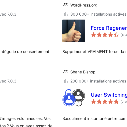
WordPress.org
vec 7.0.3
300 000+ installations actives
Force Regener
(18
a catégorie de consentement
Supprimer et VRAIMENT forcer la r
Shane Bishop
vec 7.0.3
200 000+ installations actives
User Switchin
(23
d’images volumineuses. Vos
Basculement instantané entre com
photos ? Vous en avez assez de