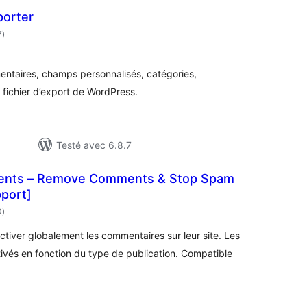
orter
notes
7
)
en
tout
entaires, champs personnalisés, catégories,
n fichier d’export de WordPress.
Testé avec 6.8.7
ents – Remove Comments & Stop Spam
pport]
notes
0
)
en
tout
ctiver globalement les commentaires sur leur site. Les
vés en fonction du type de publication. Compatible