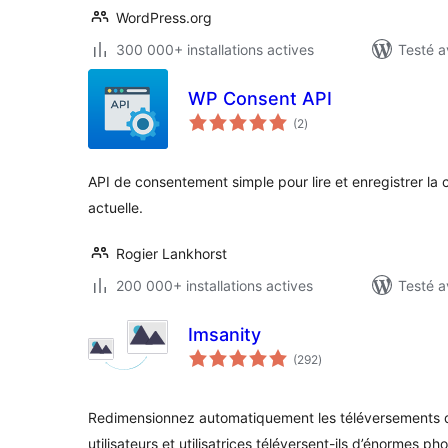
WordPress.org
300 000+ installations actives
Testé a
WP Consent API
notes
(2
)
en
tout
API de consentement simple pour lire et enregistrer l
actuelle.
Rogier Lankhorst
200 000+ installations actives
Testé a
Imsanity
notes
(292
)
en
tout
Redimensionnez automatiquement les téléversements 
utilisateurs et utilisatrices téléversent-ils d’énormes 