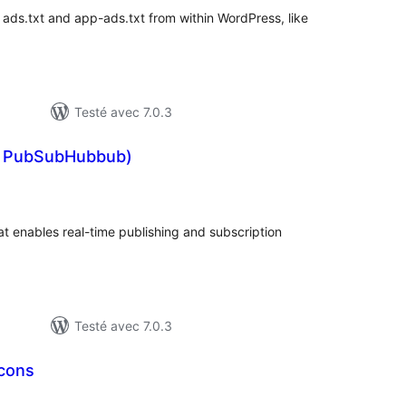
ads.txt and app-ads.txt from within WordPress, like
Testé avec 7.0.3
 PubSubHubbub)
tes
n
ut
t enables real-time publishing and subscription
Testé avec 7.0.3
Icons
notes
en