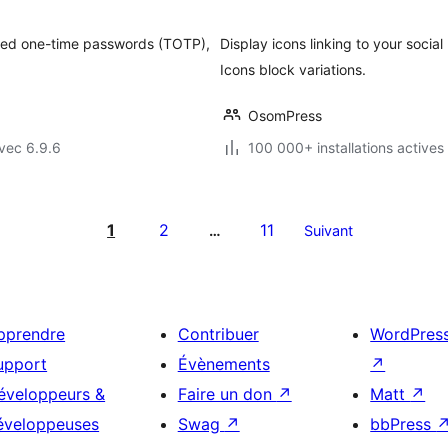
t
ased one-time passwords (TOTP),
Display icons linking to your social 
Icons block variations.
OsomPress
vec 6.9.6
100 000+ installations actives
1
2
11
…
Suivant
pprendre
Contribuer
WordPres
upport
Évènements
↗
éveloppeurs &
Faire un don
↗
Matt
↗
éveloppeuses
Swag
↗
bbPress