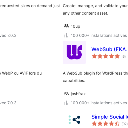
s requested sizes on demand just
Create, manage, and validate your 
any other content asset.
10up
vec 7.0.3
100 000+ installations actives
WebSub (FKA.
no
(6
)
e
to
e WebP ou AVIF lors du
A WebSub plugin for WordPress tha
capabilities.
joshfraz
vec 7.0.3
100 000+ installations actives
Simple Social 
(92
)