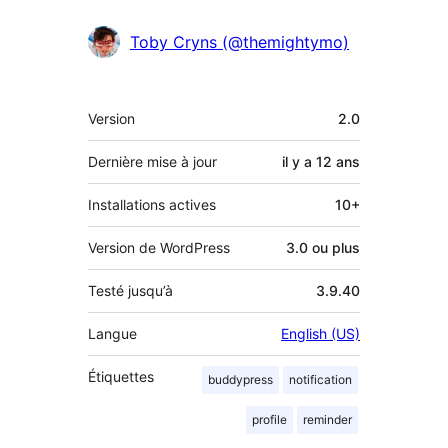
Toby Cryns (@themightymo)
Méta
Version
2.0
Dernière mise à jour
il y a
12 ans
Installations actives
10+
Version de WordPress
3.0 ou plus
Testé jusqu’à
3.9.40
Langue
English (US)
Étiquettes
buddypress
notification
profile
reminder