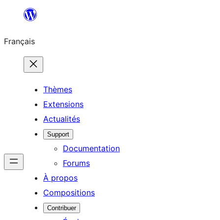
Aller
au
Français
contenu
Thèmes
Extensions
Actualités
Support
Documentation
Forums
À propos
Compositions
Contribuer