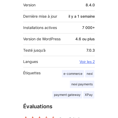
Méta
Version
8.4.0
Dernière mise à jour
il y a
1 semaine
Installations actives
7 000+
Version de WordPress
4.6 ou plus
Testé jusqu’à
7.0.3
Langues
Voir les 2
Étiquettes
e-commerce
nexi
nexi payments
payment gateway
XPay
Évaluations