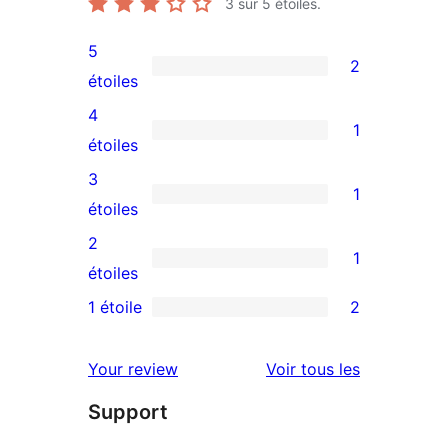
3
sur 5 étoiles.
5
2
2
étoiles
avis
4
1
à
1
étoiles
5
avis
3
1
étoiles
à
1
étoiles
4
avis
2
1
étoile
à
1
étoiles
3
avis
1 étoile
2
2
étoile
à
avis
2
avis
Your review
Voir tous les
à
étoile
Support
1
étoiles