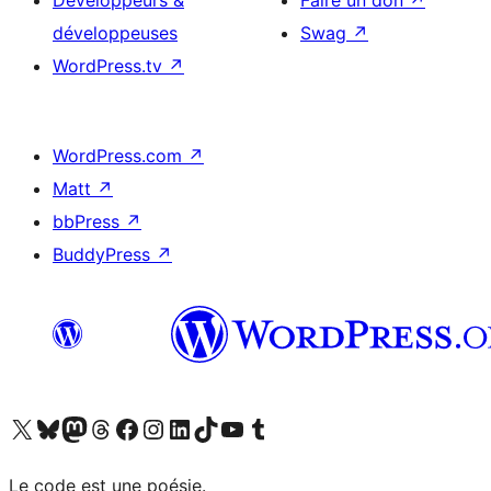
Développeurs &
Faire un don
↗
développeuses
Swag
↗
WordPress.tv
↗
WordPress.com
↗
Matt
↗
bbPress
↗
BuddyPress
↗
Visitez notre compte X (précédemment Twitter)
Visiter notre compte Bluesky
Visiter notre compte Mastodon
Visiter notre compte Threads
Consulter notre compte Facebook
Consulter notre compte Instagram
Consulter notre compte LinkedIn
Visiter notre compte TokTok
Visiter notre chaîne YouTube
Visiter notre compte Tumblr
Le code est une poésie.