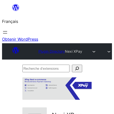
Aller
au
Français
contenu
Obtenir WordPress
Plugin Directory
Nexi XPay
Recherche
d’extensions