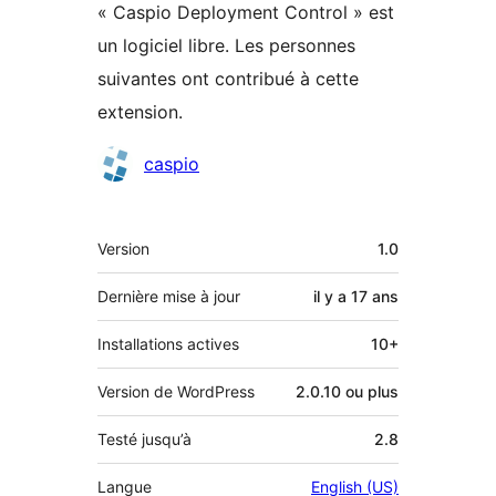
« Caspio Deployment Control » est
un logiciel libre. Les personnes
suivantes ont contribué à cette
extension.
Contributeurs
caspio
Méta
Version
1.0
Dernière mise à jour
il y a
17 ans
Installations actives
10+
Version de WordPress
2.0.10 ou plus
Testé jusqu’à
2.8
Langue
English (US)