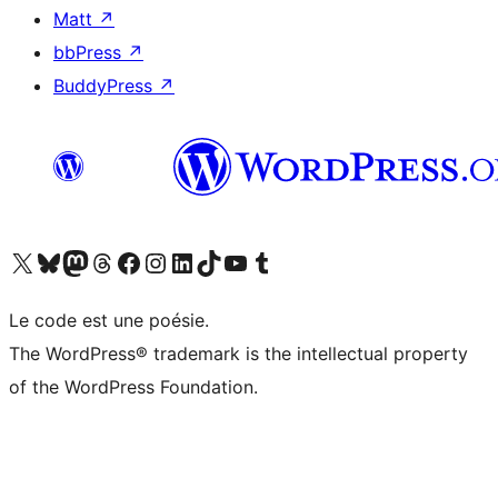
Matt
↗
bbPress
↗
BuddyPress
↗
Visitez notre compte X (précédemment Twitter)
Visiter notre compte Bluesky
Visiter notre compte Mastodon
Visiter notre compte Threads
Consulter notre compte Facebook
Consulter notre compte Instagram
Consulter notre compte LinkedIn
Visiter notre compte TokTok
Visiter notre chaîne YouTube
Visiter notre compte Tumblr
Le code est une poésie.
The WordPress® trademark is the intellectual property
of the WordPress Foundation.