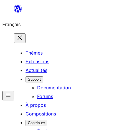
Aller
au
Français
contenu
Thèmes
Extensions
Actualités
Support
Documentation
Forums
À propos
Compositions
Contribuer