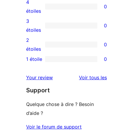
avis
4
0
à
0
étoiles
5
avis
3
0
étoile
à
0
étoiles
4
avis
2
0
étoile
à
0
étoiles
3
avis
1 étoile
0
0
étoile
à
avis
2
avis
Your review
Voir tous les
à
étoile
Support
1
étoile
Quelque chose à dire ? Besoin
d’aide ?
Voir le forum de support