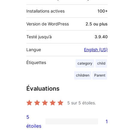
Installations actives
100+
Version de WordPress
2.5 ou plus
Testé jusqu’à
3.9.40
Langue
English (US)
Étiquettes
category
child
children
Parent
Évaluations
5
sur 5 étoiles.
5
1
1
étoiles