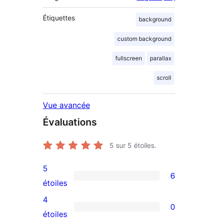
Étiquettes
background
custom background
fullscreen
parallax
scroll
Vue avancée
Évaluations
5
sur 5 étoiles.
5
6
6
étoiles
avis
4
0
à
0
étoiles