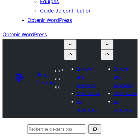
Équipes
Guide de contribution
Obtenir WordPress
Obtenir WordPress
Envoyer
Envoyer
cbP
Plugin
une
une
arall
Directory
extension
extension
ax
Mes favoris
Mes favoris
Se
Se
connecter
connecter
Recherche
d’extensions