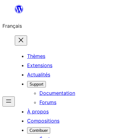
Aller
au
Français
contenu
Thèmes
Extensions
Actualités
Support
Documentation
Forums
À propos
Compositions
Contribuer