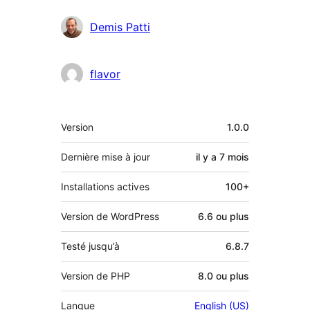
Contributeurs
Demis Patti
flavor
Méta
Version
1.0.0
Dernière mise à jour
il y a
7 mois
Installations actives
100+
Version de WordPress
6.6 ou plus
Testé jusqu’à
6.8.7
Version de PHP
8.0 ou plus
Langue
English (US)