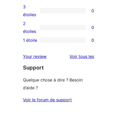
5
avis
3
0
étoiles
à
0
étoiles
4
avis
2
0
étoile
à
0
étoiles
3
avis
1 étoile
0
0
étoile
à
avis
2
avis
Your review
Voir tous les
à
étoile
Support
1
étoile
Quelque chose à dire ? Besoin
d’aide ?
Voir le forum de support