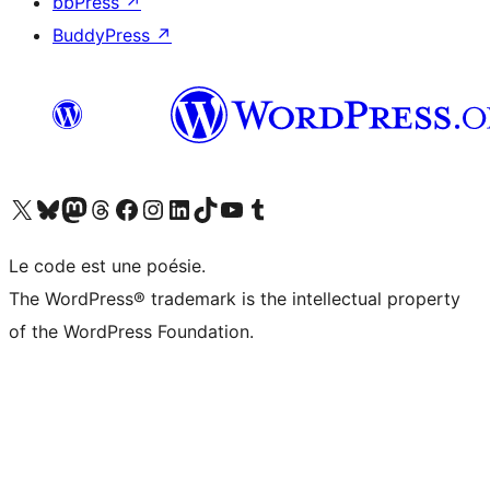
bbPress
↗
BuddyPress
↗
Visitez notre compte X (précédemment Twitter)
Visiter notre compte Bluesky
Visiter notre compte Mastodon
Visiter notre compte Threads
Consulter notre compte Facebook
Consulter notre compte Instagram
Consulter notre compte LinkedIn
Visiter notre compte TokTok
Visiter notre chaîne YouTube
Visiter notre compte Tumblr
Le code est une poésie.
The WordPress® trademark is the intellectual property
of the WordPress Foundation.