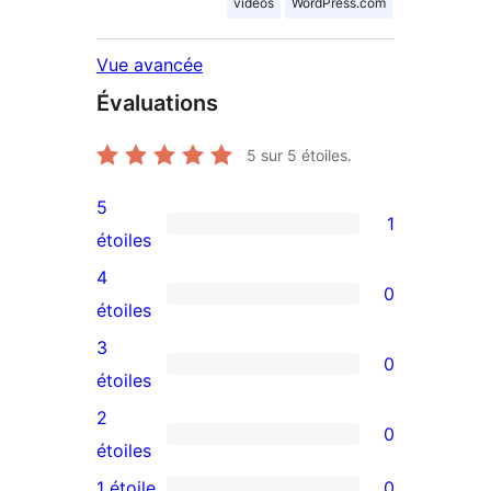
videos
WordPress.com
Vue avancée
Évaluations
5
sur 5 étoiles.
5
1
1
étoiles
avis
4
0
à
0
étoiles
5
avis
3
0
étoile
à
0
étoiles
4
avis
2
0
étoile
à
0
étoiles
3
avis
1 étoile
0