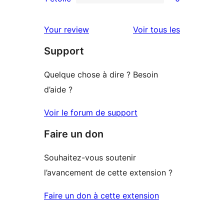
0
étoile
à
avis
2
avis
Your review
Voir tous les
à
étoile
Support
1
étoile
Quelque chose à dire ? Besoin
d’aide ?
Voir le forum de support
Faire un don
Souhaitez-vous soutenir
l’avancement de cette extension ?
Faire un don à cette extension