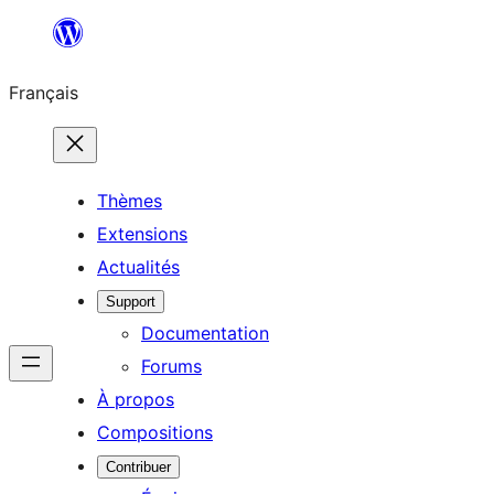
Aller
au
Français
contenu
Thèmes
Extensions
Actualités
Support
Documentation
Forums
À propos
Compositions
Contribuer