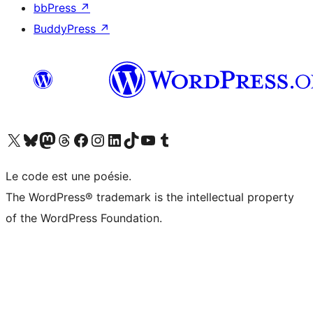
bbPress
↗
BuddyPress
↗
Visitez notre compte X (précédemment Twitter)
Visiter notre compte Bluesky
Visiter notre compte Mastodon
Visiter notre compte Threads
Consulter notre compte Facebook
Consulter notre compte Instagram
Consulter notre compte LinkedIn
Visiter notre compte TokTok
Visiter notre chaîne YouTube
Visiter notre compte Tumblr
Le code est une poésie.
The WordPress® trademark is the intellectual property
of the WordPress Foundation.