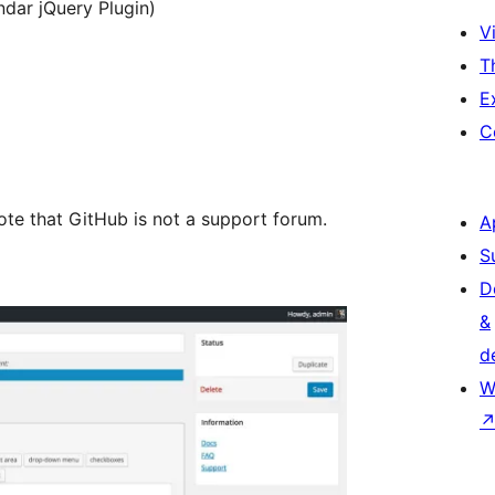
dar jQuery Plugin)
Vi
T
E
C
note that GitHub is not a support forum.
A
S
D
&
d
W