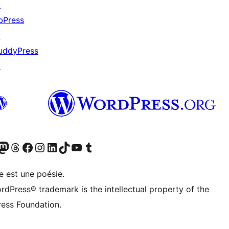
↗
bPress
↗
uddyPress
↗
cédemment Twitter)
otre compte Bluesky
isiter notre compte Mastodon
Visiter notre compte Threads
Consulter notre compte Facebook
Consulter notre compte Instagram
Consulter notre compte LinkedIn
Visiter notre compte TokTok
Visiter notre chaîne YouTube
Visiter notre compte Tumblr
e est une poésie.
rdPress® trademark is the intellectual property of the
ess Foundation.