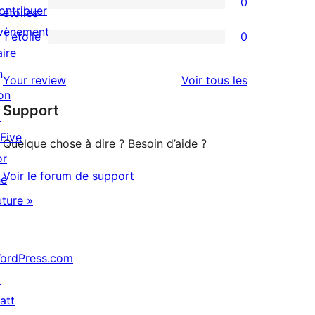
0
étoile
à
ontribuer
0
étoiles
3
vènements
avis
1 étoile
0
0
étoile
aire
à
avis
n
2
avis
Your review
Voir tous les
à
on
étoile
Support
1
↗
étoile
 Five
Quelque chose à dire ? Besoin d’aide ?
or
Voir le forum de support
he
uture »
ordPress.com
↗
att