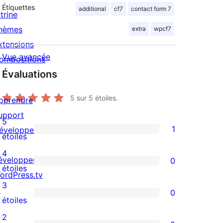
Étiquettes
additional
cf7
contact form 7
trine
hèmes
extra
wpcf7
xtensions
Vue avancée
ompositions
Évaluations
5
sur 5 étoiles.
pprendre
upport
5
1
éveloppeurs
1
étoiles
avis
4
éveloppeuses
0
à
0
étoiles
ordPress.tv
5
avis
3
↗
0
étoile
à
0
étoiles
4
avis
2