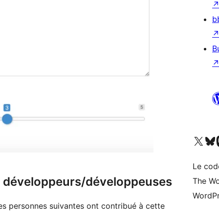
b
B
Visitez notre compte X (pré
Visiter n
V
Le cod
 & développeurs/développeuses
The Wo
WordPr
Les personnes suivantes ont contribué à cette