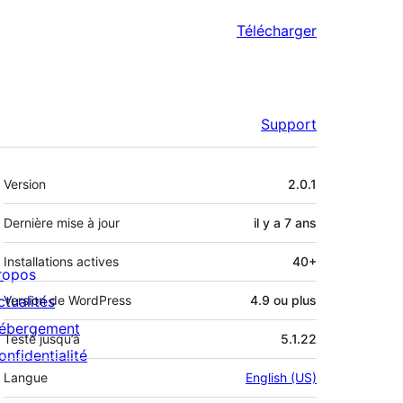
Télécharger
Support
Méta
Version
2.0.1
Dernière mise à jour
il y a
7 ans
Installations actives
40+
ropos
ctualités
Version de WordPress
4.9 ou plus
ébergement
Testé jusqu’à
5.1.22
onfidentialité
Langue
English (US)