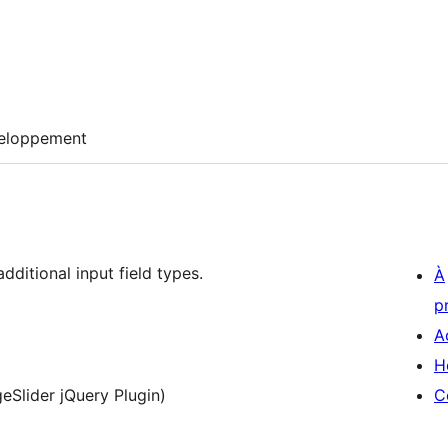
eloppement
ditional input field types.
À
p
A
H
eSlider jQuery Plugin)
C