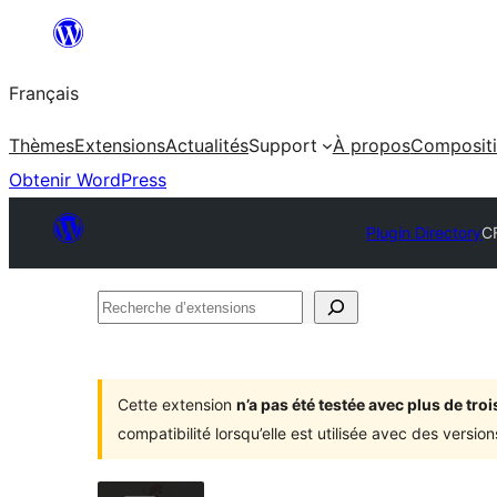
Aller
au
Français
contenu
Thèmes
Extensions
Actualités
Support
À propos
Composit
Obtenir WordPress
Plugin Directory
C
Recherche
d’extensions
Cette extension
n’a pas été testée avec plus de tr
compatibilité lorsqu’elle est utilisée avec des versi