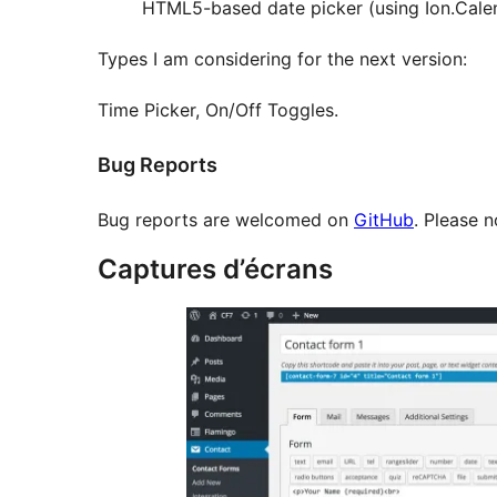
HTML5-based date picker (using Ion.Calen
Types I am considering for the next version:
Time Picker, On/Off Toggles.
Bug Reports
Bug reports are welcomed on
GitHub
. Please 
Captures d’écrans