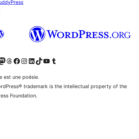
uddyPress
↗
cédemment Twitter)
otre compte Bluesky
isiter notre compte Mastodon
Visiter notre compte Threads
Consulter notre compte Facebook
Consulter notre compte Instagram
Consulter notre compte LinkedIn
Visiter notre compte TokTok
Visiter notre chaîne YouTube
Visiter notre compte Tumblr
e est une poésie.
rdPress® trademark is the intellectual property of the
ess Foundation.