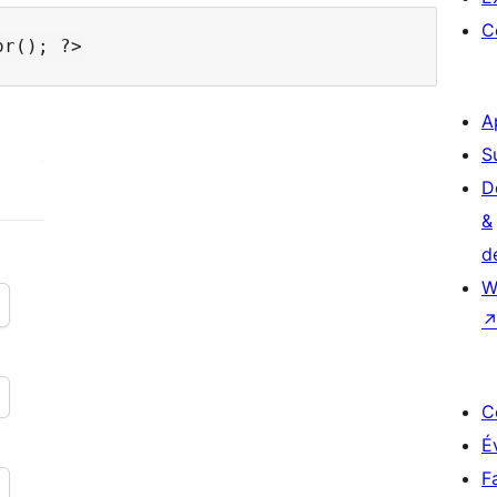
C
A
S
D
&
d
W
C
É
F