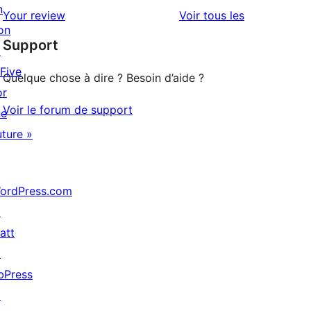
avis
n
2
avis
Your review
Voir tous les
à
on
étoile
Support
1
↗
étoile
 Five
Quelque chose à dire ? Besoin d’aide ?
or
Voir le forum de support
he
uture »
ordPress.com
↗
att
↗
bPress
↗