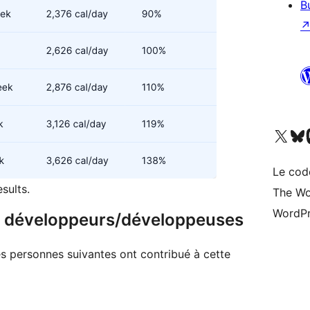
B
Visitez notre compte X (pré
Visiter n
V
Le cod
sults.
The Wo
WordPr
 & développeurs/développeuses
 Les personnes suivantes ont contribué à cette