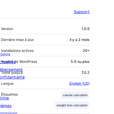
Support
Méta
Version
1.0.0
Dernière mise à jour
il y a
2 mois
Installations actives
20+
ropos
ctualités
Version de WordPress
5.0 ou plus
ébergement
Testé jusqu’à
7.0.2
onfidentialité
Langue
English (US)
Étiquettes
calorie calculator
trine
hèmes
weight loss calculator
xtensions