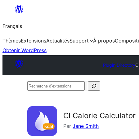
Aller
au
Français
contenu
Thèmes
Extensions
Actualités
Support
À propos
Composit
Obtenir WordPress
Plugin Directory
C
Recherche
d’extensions
CI Calorie Calculator
Par
Jane Smith