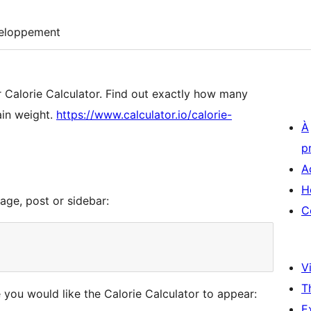
eloppement
ur Calorie Calculator. Find out exactly how many
ain weight.
https://www.calculator.io/calorie-
À
p
A
H
age, post or sidebar:
C
Vi
T
you would like the Calorie Calculator to appear:
E