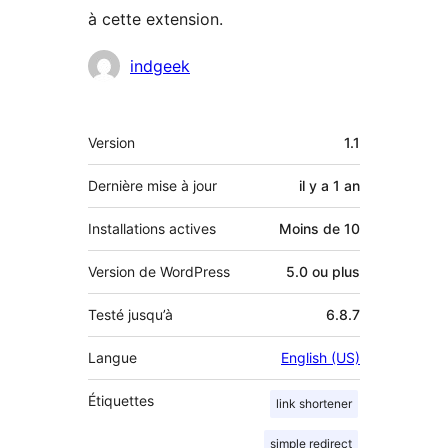
à cette extension.
Contributeurs
indgeek
Méta
Version
1.1
Dernière mise à jour
il y a
1 an
Installations actives
Moins de 10
Version de WordPress
5.0 ou plus
Testé jusqu’à
6.8.7
Langue
English (US)
Étiquettes
link shortener
simple redirect