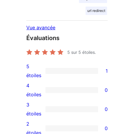
url redirect
Vue avancée
Évaluations
5
sur 5 étoiles.
5
1
1
étoiles
avis
4
0
à
0
étoiles
5
avis
3
0
étoile
à
0
étoiles
4
avis
2
0
étoile
à
0
étoiles