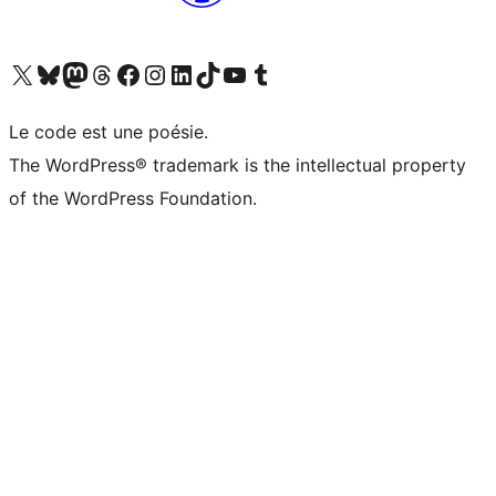
Visitez notre compte X (précédemment Twitter)
Visiter notre compte Bluesky
Visiter notre compte Mastodon
Visiter notre compte Threads
Consulter notre compte Facebook
Consulter notre compte Instagram
Consulter notre compte LinkedIn
Visiter notre compte TokTok
Visiter notre chaîne YouTube
Visiter notre compte Tumblr
Le code est une poésie.
The WordPress® trademark is the intellectual property
of the WordPress Foundation.