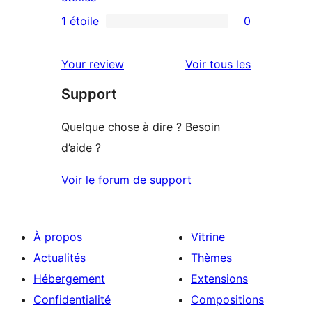
3
avis
1 étoile
0
0
étoile
à
avis
2
avis
Your review
Voir tous les
à
étoile
Support
1
étoile
Quelque chose à dire ? Besoin
d’aide ?
Voir le forum de support
À propos
Vitrine
Actualités
Thèmes
Hébergement
Extensions
Confidentialité
Compositions