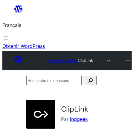
Aller
au
Français
contenu
Obtenir WordPress
Plugin Directory
ClipLink
Recherche
d’extensions
ClipLink
Par
indgeek