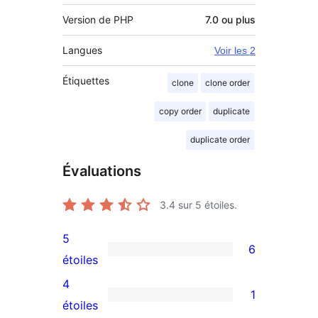
Version de PHP
7.0 ou plus
Langues
Voir les 2
Étiquettes
clone
clone order
copy order
duplicate
duplicate order
Évaluations
3.4
sur 5 étoiles.
5
6
6
étoiles
avis
4
1
à
1
étoiles