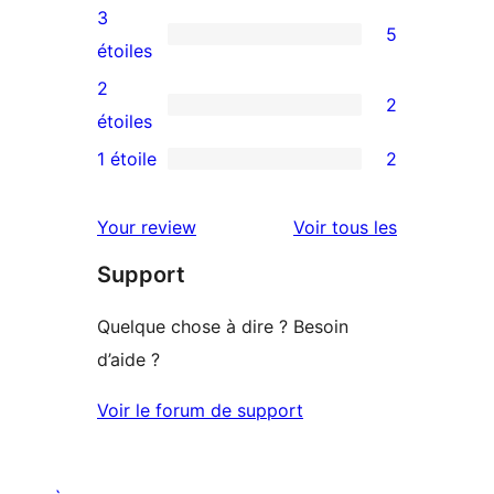
5
avis
3
5
étoiles
à
5
étoiles
4
avis
2
2
étoile
à
2
étoiles
3
avis
1 étoile
2
2
étoiles
à
avis
2
avis
Your review
Voir tous les
à
étoiles
Support
1
étoiles
Quelque chose à dire ? Besoin
d’aide ?
Voir le forum de support