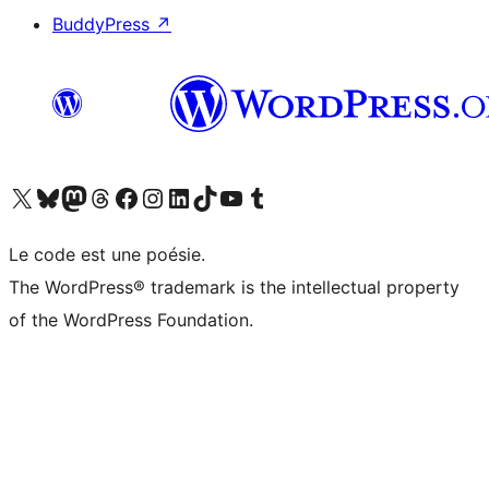
BuddyPress
↗
Visitez notre compte X (précédemment Twitter)
Visiter notre compte Bluesky
Visiter notre compte Mastodon
Visiter notre compte Threads
Consulter notre compte Facebook
Consulter notre compte Instagram
Consulter notre compte LinkedIn
Visiter notre compte TokTok
Visiter notre chaîne YouTube
Visiter notre compte Tumblr
Le code est une poésie.
The WordPress® trademark is the intellectual property
of the WordPress Foundation.