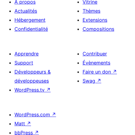
À propos
Vitrine
Actualités
Thèmes
Hébergement
Extensions
Confidentialité
Compositions
Apprendre
Contribuer
Support
Évènements
Développeurs &
Faire un don
↗
développeuses
Swag
↗
WordPress.tv
↗
WordPress.com
↗
Matt
↗
bbPress
↗