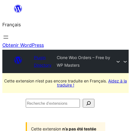
Aller
au
Français
contenu
Obtenir WordPress
Plugin
Clone Woo Orders – Free by
Directory
WP Masters
Cette extension n’est pas encore traduite en Français.
Aidez à la
traduire !
Recherche
d’extensions
Cette extension
n’a pas été testée