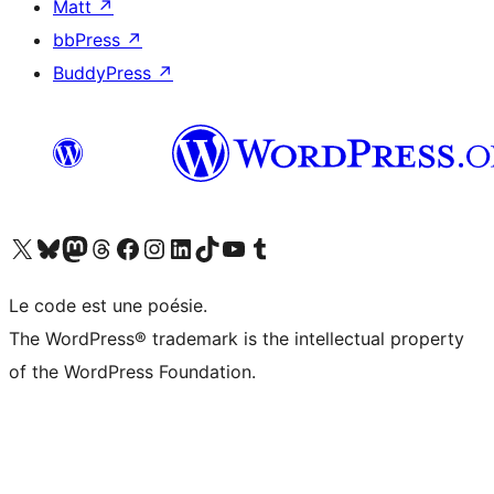
Matt
↗
bbPress
↗
BuddyPress
↗
Visitez notre compte X (précédemment Twitter)
Visiter notre compte Bluesky
Visiter notre compte Mastodon
Visiter notre compte Threads
Consulter notre compte Facebook
Consulter notre compte Instagram
Consulter notre compte LinkedIn
Visiter notre compte TokTok
Visiter notre chaîne YouTube
Visiter notre compte Tumblr
Le code est une poésie.
The WordPress® trademark is the intellectual property
of the WordPress Foundation.