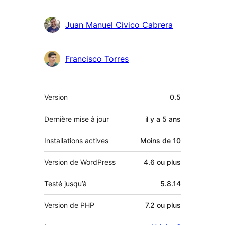
Juan Manuel Civico Cabrera
Francisco Torres
Méta
Version
0.5
Dernière mise à jour
il y a
5 ans
Installations actives
Moins de 10
Version de WordPress
4.6 ou plus
Testé jusqu’à
5.8.14
Version de PHP
7.2 ou plus