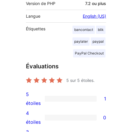
Version de PHP
7.2 ou plus
Langue
English (US)
Étiquettes
bancontact
blik
paylater
paypal
PayPal Checkout
Évaluations
5
sur 5 étoiles.
5
1
1
étoiles
avis
4
0
à
0
étoiles
5
avis
3