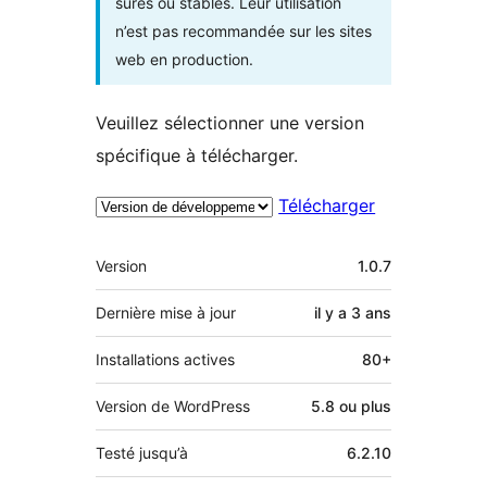
sûres ou stables. Leur utilisation
n’est pas recommandée sur les sites
web en production.
Veuillez sélectionner une version
spécifique à télécharger.
Télécharger
Méta
Version
1.0.7
Dernière mise à jour
il y a
3 ans
Installations actives
80+
Version de WordPress
5.8 ou plus
Testé jusqu’à
6.2.10