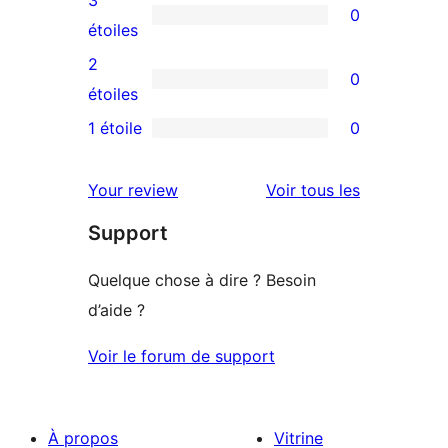
0
étoile
à
0
étoiles
4
avis
2
0
étoile
à
0
étoiles
3
avis
1 étoile
0
0
étoile
à
avis
2
avis
Your review
Voir tous les
à
étoile
Support
1
étoile
Quelque chose à dire ? Besoin
d’aide ?
Voir le forum de support
À propos
Vitrine