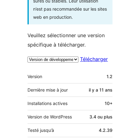
sûres ou stables. Leur utilisation
n’est pas recommandée sur les sites
web en production.
Veuillez sélectionner une version
spécifique à télécharger.
Télécharger
Méta
Version
1.2
Dernière mise à jour
il y a
11 ans
Installations actives
10+
Version de WordPress
3.4 ou plus
Testé jusqu’à
4.2.39