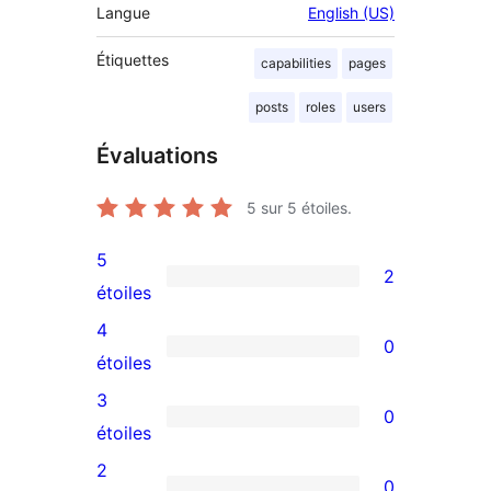
Langue
English (US)
Étiquettes
capabilities
pages
posts
roles
users
Évaluations
5
sur 5 étoiles.
5
2
2
étoiles
avis
4
0
à
0
étoiles
5
avis
3
0
étoiles
à
0
étoiles
4
avis
2
0