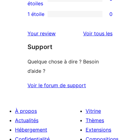
étoile
à
0
étoiles
3
avis
1 étoile
0
0
étoile
à
avis
2
avis
Your review
Voir tous les
à
étoile
Support
1
étoile
Quelque chose à dire ? Besoin
d’aide ?
Voir le forum de support
À propos
Vitrine
Actualités
Thèmes
Hébergement
Extensions
Confidentialité
Compositions