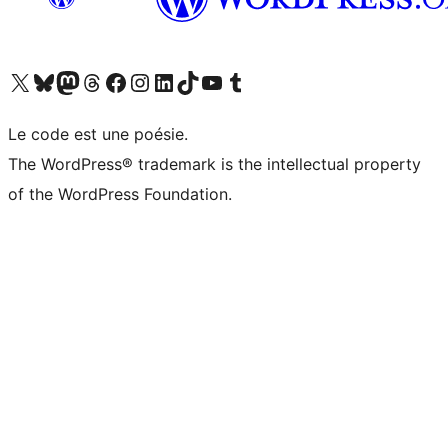
Visitez notre compte X (précédemment Twitter)
Visiter notre compte Bluesky
Visiter notre compte Mastodon
Visiter notre compte Threads
Consulter notre compte Facebook
Consulter notre compte Instagram
Consulter notre compte LinkedIn
Visiter notre compte TokTok
Visiter notre chaîne YouTube
Visiter notre compte Tumblr
Le code est une poésie.
The WordPress® trademark is the intellectual property
of the WordPress Foundation.