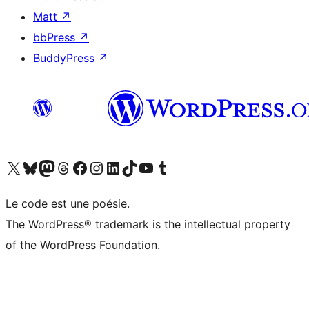
Matt
↗
bbPress
↗
BuddyPress
↗
Visitez notre compte X (précédemment Twitter)
Visiter notre compte Bluesky
Visiter notre compte Mastodon
Visiter notre compte Threads
Consulter notre compte Facebook
Consulter notre compte Instagram
Consulter notre compte LinkedIn
Visiter notre compte TokTok
Visiter notre chaîne YouTube
Visiter notre compte Tumblr
Le code est une poésie.
The WordPress® trademark is the intellectual property
of the WordPress Foundation.