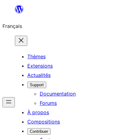
Aller
au
Français
contenu
Thèmes
Extensions
Actualités
Support
Documentation
Forums
À propos
Compositions
Contribuer