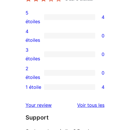
5
4
4
étoiles
avis
4
0
à
0
étoiles
5
avis
3
0
étoiles
à
0
étoiles
4
avis
2
0
étoile
à
0
étoiles
3
avis
1 étoile
4
4
étoile
à
avis
2
avis
Your review
Voir tous les
à
étoile
Support
1
étoiles