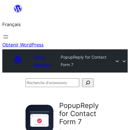
Aller
au
Français
contenu
Obtenir WordPress
Plugin
PopupReply for Contact
Directory
Form 7
Recherche
d’extensions
PopupReply
for Contact
Form 7