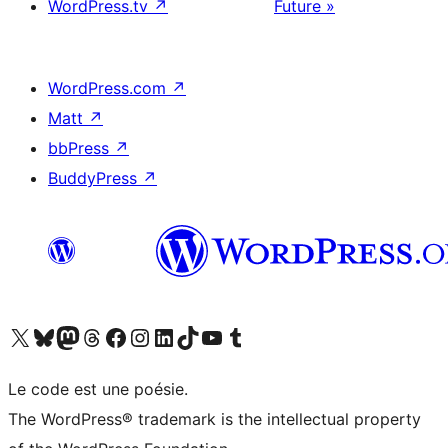
WordPress.tv
↗
Future »
WordPress.com
↗
Matt
↗
bbPress
↗
BuddyPress
↗
Visitez notre compte X (précédemment Twitter)
Visiter notre compte Bluesky
Visiter notre compte Mastodon
Visiter notre compte Threads
Consulter notre compte Facebook
Consulter notre compte Instagram
Consulter notre compte LinkedIn
Visiter notre compte TokTok
Visiter notre chaîne YouTube
Visiter notre compte Tumblr
Le code est une poésie.
The WordPress® trademark is the intellectual property