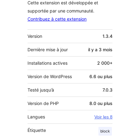
Cette extension est développée et
supportée par une communauté.
Contribuez à cette extension
Méta
Version
1.3.4
Dernière mise à jour
il y a
3 mois
Installations actives
2 000+
Version de WordPress
6.6 ou plus
Testé jusqu’à
7.0.3
Version de PHP
8.0 ou plus
Langues
Voir les 8
Étiquette
block