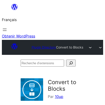
Aller
au
Français
contenu
Obtenir WordPress
Plugin Directory
Convert to Blocks
Recherche
d’extensions
Convert to
Blocks
Par
10up