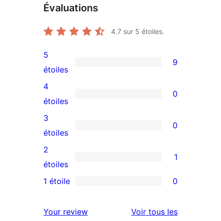
Évaluations
4.7
sur 5 étoiles.
5
9
9
étoiles
avis
4
0
à
0
étoiles
5
avis
3
0
étoiles
à
0
étoiles
4
avis
2
1
étoile
à
1
étoiles
3
avis
1 étoile
0
0
étoile
à
avis
2
avis
Your review
Voir tous les
à