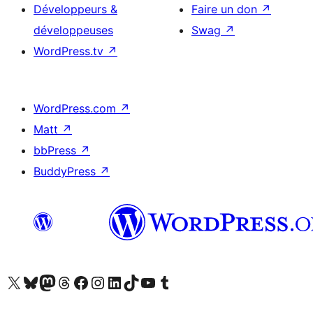
Développeurs &
Faire un don
↗
développeuses
Swag
↗
WordPress.tv
↗
WordPress.com
↗
Matt
↗
bbPress
↗
BuddyPress
↗
Visitez notre compte X (précédemment Twitter)
Visiter notre compte Bluesky
Visiter notre compte Mastodon
Visiter notre compte Threads
Consulter notre compte Facebook
Consulter notre compte Instagram
Consulter notre compte LinkedIn
Visiter notre compte TokTok
Visiter notre chaîne YouTube
Visiter notre compte Tumblr