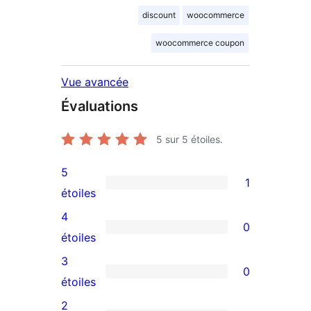
discount
woocommerce
woocommerce coupon
Vue avancée
Évaluations
5
sur 5 étoiles.
5
1
1
étoiles
avis
4
0
à
0
étoiles
5
avis
3
0
étoile
à
0
étoiles
4
avis
2