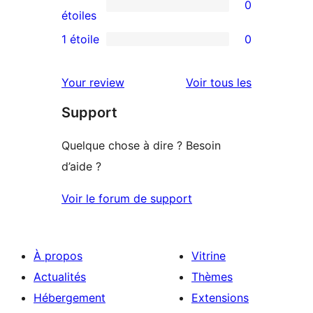
0
étoile
à
0
étoiles
3
avis
1 étoile
0
0
étoile
à
avis
2
avis
Your review
Voir tous les
à
étoile
Support
1
étoile
Quelque chose à dire ? Besoin
d’aide ?
Voir le forum de support
À propos
Vitrine
Actualités
Thèmes
Hébergement
Extensions