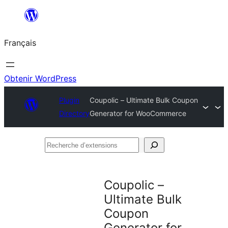
Aller
au
Français
contenu
Obtenir WordPress
Plugin
Coupolic – Ultimate Bulk Coupon
Directory
Generator for WooCommerce
Recherche
d’extensions
Coupolic –
Ultimate Bulk
Coupon
Generator for