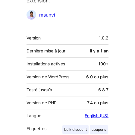
extension.
Contributeurs
msunvi
Méta
Version
1.0.2
Dernière mise à jour
il y a
1 an
Installations actives
100+
Version de WordPress
6.0 ou plus
Testé jusqu’à
6.8.7
Version de PHP
7.4 ou plus
Langue
English (US)
Étiquettes
bulk discount
coupons