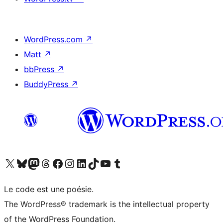
WordPress.com
↗
Matt
↗
bbPress
↗
BuddyPress
↗
Visitez notre compte X (précédemment Twitter)
Visiter notre compte Bluesky
Visiter notre compte Mastodon
Visiter notre compte Threads
Consulter notre compte Facebook
Consulter notre compte Instagram
Consulter notre compte LinkedIn
Visiter notre compte TokTok
Visiter notre chaîne YouTube
Visiter notre compte Tumblr
Le code est une poésie.
The WordPress® trademark is the intellectual property
of the WordPress Foundation.