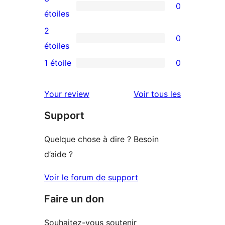
0
étoiles
à
0
étoiles
4
avis
2
0
étoile
à
0
étoiles
3
avis
1 étoile
0
0
étoile
à
avis
2
avis
Your review
Voir tous les
à
étoile
Support
1
étoile
Quelque chose à dire ? Besoin
d’aide ?
Voir le forum de support
Faire un don
Souhaitez-vous soutenir