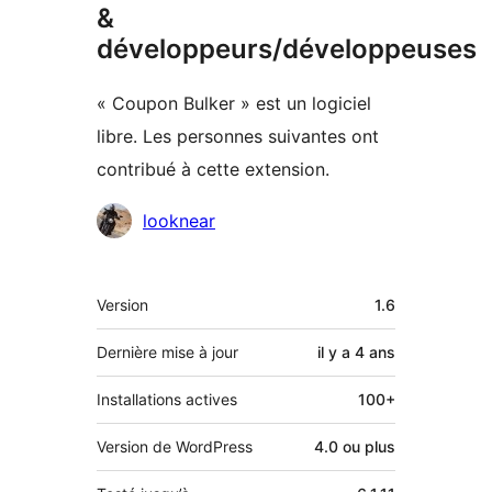
&
développeurs/développeuses
« Coupon Bulker » est un logiciel
libre. Les personnes suivantes ont
contribué à cette extension.
Contributeurs
looknear
Méta
Version
1.6
Dernière mise à jour
il y a
4 ans
Installations actives
100+
Version de WordPress
4.0 ou plus