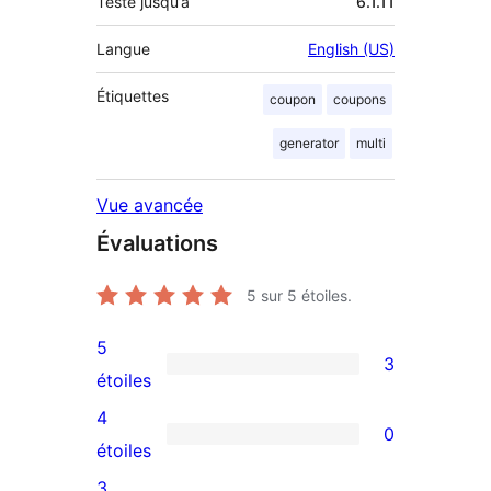
Testé jusqu’à
6.1.11
Langue
English (US)
Étiquettes
coupon
coupons
generator
multi
Vue avancée
Évaluations
5
sur 5 étoiles.
5
3
3
étoiles
avis
4
0
à
0
étoiles
5
avis
3