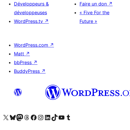
Développeurs &
Faire un don
↗
développeuses
« Five For the
WordPress.tv
↗
Future »
WordPress.com
↗
Matt
↗
bbPress
↗
BuddyPress
↗
Visitez notre compte X (précédemment Twitter)
Visiter notre compte Bluesky
Visiter notre compte Mastodon
Visiter notre compte Threads
Consulter notre compte Facebook
Consulter notre compte Instagram
Consulter notre compte LinkedIn
Visiter notre compte TokTok
Visiter notre chaîne YouTube
Visiter notre compte Tumblr