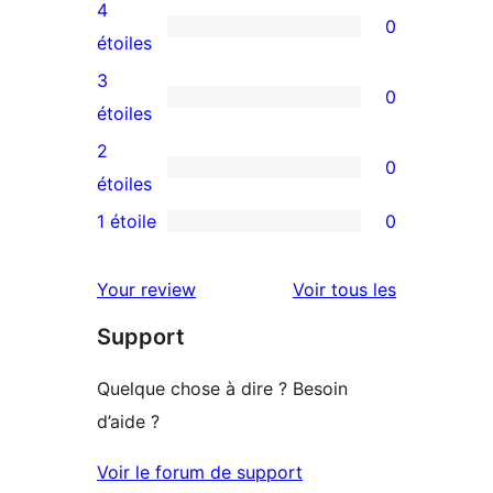
avis
4
0
à
0
étoiles
5
avis
3
0
étoiles
à
0
étoiles
4
avis
2
0
étoile
à
0
étoiles
3
avis
1 étoile
0
0
étoile
à
avis
2
avis
Your review
Voir tous les
à
étoile
Support
1
étoile
Quelque chose à dire ? Besoin
d’aide ?
Voir le forum de support