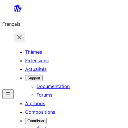
Aller
au
Français
contenu
Thèmes
Extensions
Actualités
Support
Documentation
Forums
À propos
Compositions
Contribuer