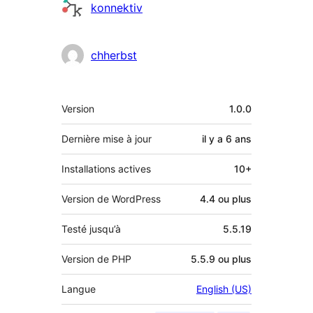
Contributeurs
konnektiv
chherbst
Méta
Version
1.0.0
Dernière mise à jour
il y a
6 ans
Installations actives
10+
Version de WordPress
4.4 ou plus
Testé jusqu’à
5.5.19
Version de PHP
5.5.9 ou plus
Langue
English (US)