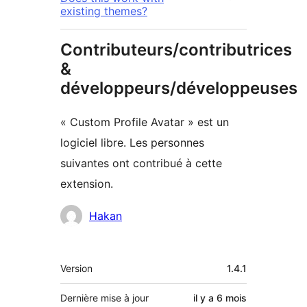
existing themes?
Contributeurs/contributrices
&
développeurs/développeuses
« Custom Profile Avatar » est un
logiciel libre. Les personnes
suivantes ont contribué à cette
extension.
Contributeurs
Hakan
Méta
Version
1.4.1
Dernière mise à jour
il y a
6 mois