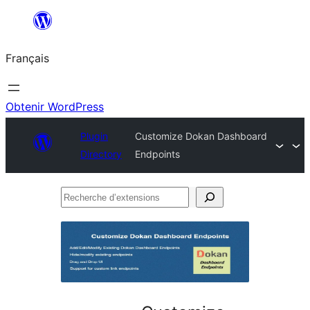
Aller
au
Français
contenu
Obtenir WordPress
Plugin
Customize Dokan Dashboard
Directory
Endpoints
Recherche
d’extensions