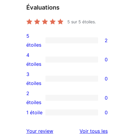
Évaluations
5
sur 5 étoiles.
5
2
2
étoiles
avis
4
0
à
0
étoiles
5
avis
3
0
étoiles
à
0
étoiles
4
avis
2
0
étoile
à
0
étoiles
3
avis
1 étoile
0
0
étoile
à
avis
2
avis
Your review
Voir tous les