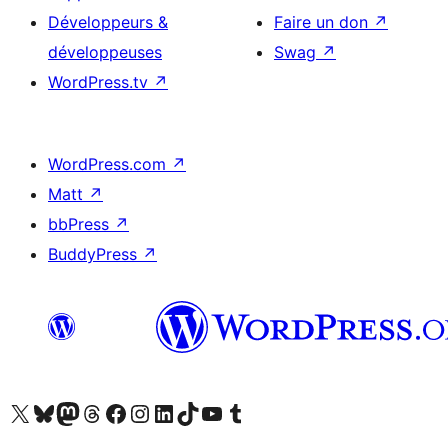
Développeurs &
Faire un don
↗
développeuses
Swag
↗
WordPress.tv
↗
WordPress.com
↗
Matt
↗
bbPress
↗
BuddyPress
↗
Visitez notre compte X (précédemment Twitter)
Visiter notre compte Bluesky
Visiter notre compte Mastodon
Visiter notre compte Threads
Consulter notre compte Facebook
Consulter notre compte Instagram
Consulter notre compte LinkedIn
Visiter notre compte TokTok
Visiter notre chaîne YouTube
Visiter notre compte Tumblr