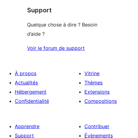
à
étoile
Support
1
étoile
Quelque chose à dire ? Besoin
d’aide ?
Voir le forum de support
À propos
Vitrine
Actualités
Thèmes
Hébergement
Extensions
Confidentialité
Compositions
Apprendre
Contribuer
Support
Évènements