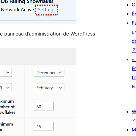
C
É
F
u
le panneau d’administration de WordPress
d
«
F
t
F
W
M