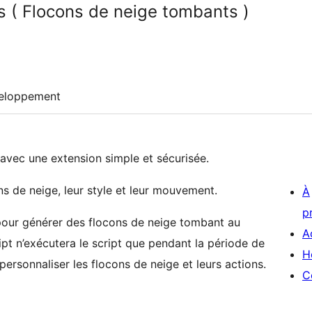
s ( Flocons de neige tombants )
eloppement
 avec une extension simple et sécurisée.
s de neige, leur style et leur mouvement.
À
p
 pour générer des flocons de neige tombant au
A
ript n’exécutera le script que pendant la période de
H
rsonnaliser les flocons de neige et leurs actions.
C