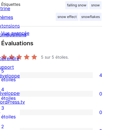
Étiquettes
falling snow
snow
trine
hèmes
snow effect
snowflakes
xtensions
Vue avancée
ompositions
Évaluations
5
sur 5 étoiles.
pprendre
upport
5
4
éveloppeurs
4
étoiles
avis
4
éveloppeuses
0
à
0
étoiles
ordPress.tv
5
avis
3
↗
0
étoiles
à
0
étoiles
4
avis
2