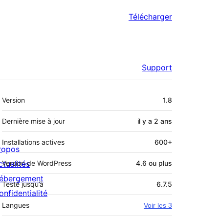
Télécharger
Support
Méta
Version
1.8
Dernière mise à jour
il y a
2 ans
Installations actives
600+
ropos
ctualités
Version de WordPress
4.6 ou plus
ébergement
Testé jusqu’à
6.7.5
onfidentialité
Langues
Voir les 3