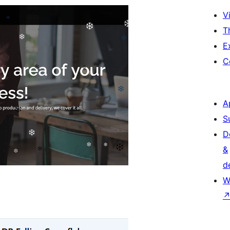
Vi
T
E
C
A
S
D
&
d
W