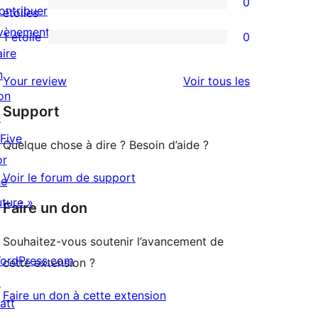
0
étoile
à
ontribuer
0
étoiles
3
vènements
avis
1 étoile
0
0
étoile
aire
à
avis
n
2
avis
Your review
Voir tous les
à
on
étoile
Support
1
↗
étoile
 Five
Quelque chose à dire ? Besoin d’aide ?
or
Voir le forum de support
he
uture »
Faire un don
Souhaitez-vous soutenir l’avancement de
ordPress.com
cette extension ?
↗
Faire un don à cette extension
att