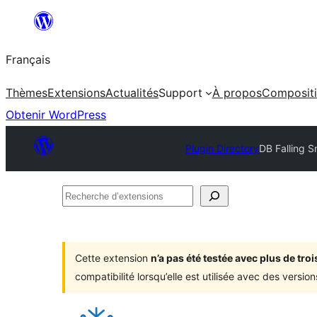
Aller
au
Français
contenu
Thèmes
Extensions
Actualités
Support
À propos
Composit
Obtenir WordPress
Plugin Directory
DB Falling S
Recherche
d’extensions
Cette extension
n’a pas été testée avec plus de tr
compatibilité lorsqu’elle est utilisée avec des versi