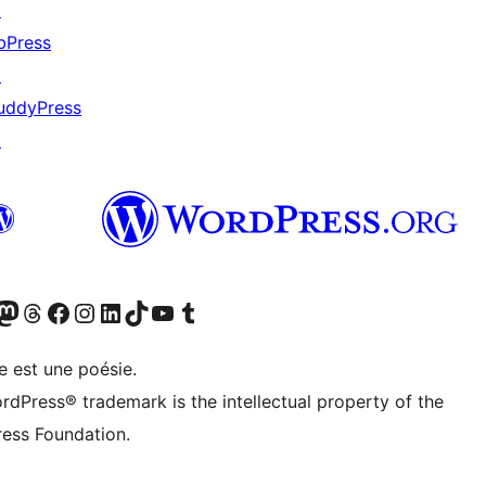
↗
bPress
↗
uddyPress
↗
cédemment Twitter)
otre compte Bluesky
isiter notre compte Mastodon
Visiter notre compte Threads
Consulter notre compte Facebook
Consulter notre compte Instagram
Consulter notre compte LinkedIn
Visiter notre compte TokTok
Visiter notre chaîne YouTube
Visiter notre compte Tumblr
e est une poésie.
rdPress® trademark is the intellectual property of the
ess Foundation.