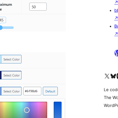
b
B
Visitez notre compte X (pré
Visiter n
V
Le cod
The Wo
WordPr