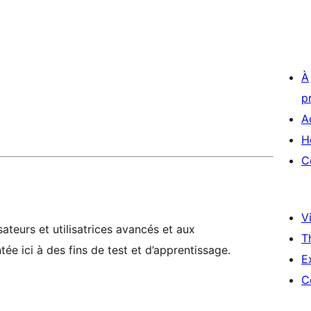
À
p
A
H
C
Vi
ateurs et utilisatrices avancés et aux
T
ée ici à des fins de test et d’apprentissage.
E
C