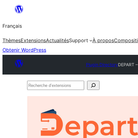
Aller
au
Français
contenu
Thèmes
Extensions
Actualités
Support
À propos
Composit
Obtenir WordPress
Plugin Directory
DEPART – 
Recherche
d’extensions