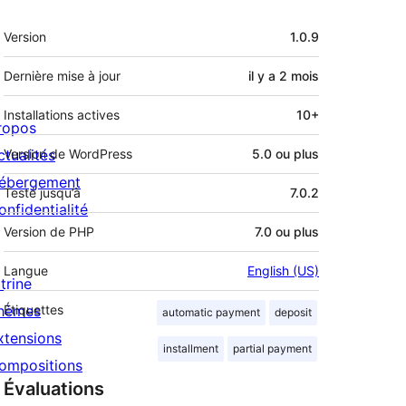
Méta
Version
1.0.9
Dernière mise à jour
il y a
2 mois
Installations actives
10+
ropos
ctualités
Version de WordPress
5.0 ou plus
ébergement
Testé jusqu’à
7.0.2
onfidentialité
Version de PHP
7.0 ou plus
Langue
English (US)
trine
hèmes
Étiquettes
automatic payment
deposit
xtensions
installment
partial payment
ompositions
Évaluations