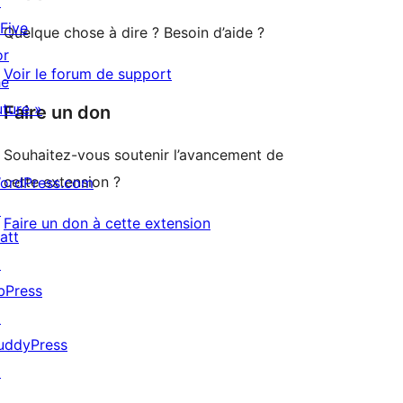
↗
étoile
 Five
Quelque chose à dire ? Besoin d’aide ?
or
Voir le forum de support
he
uture »
Faire un don
Souhaitez-vous soutenir l’avancement de
cette extension ?
ordPress.com
↗
Faire un don à cette extension
att
↗
bPress
↗
uddyPress
↗